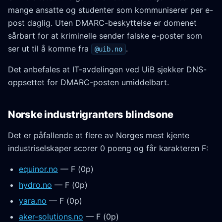
mange ansatte og studenter som kommuniserer per e-
post daglig. Uten DMARC-beskyttelse er domenet
sårbart for at kriminelle sender falske e-poster som
ser ut til å komme fra
.
@uib.no
Det anbefales at IT-avdelingen ved UiB sjekker DNS-
oppsettet for DMARC-posten umiddelbart.
Norske industrigranters blindsone
Det er påfallende at flere av Norges mest kjente
industriselskaper scorer 0 poeng og får karakteren F:
equinor.no
— F (0p)
hydro.no
— F (0p)
yara.no
— F (0p)
aker-solutions.no
— F (0p)