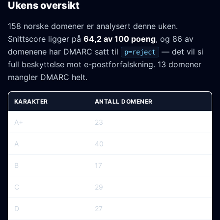
Ukens oversikt
158 norske domener er analysert denne uken.
Snittscore ligger på
64,2 av 100 poeng
, og 86 av
domenene har DMARC satt til
— det vil si
p=reject
full beskyttelse mot e-postforfalskning. 13 domener
mangler DMARC helt.
KARAKTER
ANTALL DOMENER
A+
23
A
40
B
17
C
29
D
27