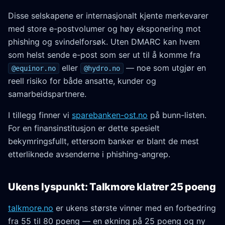
Disse selskapene er internasjonalt kjente merkevarer
med store e-postvolumer og høy eksponering mot
phishing og svindelforsøk. Uten DMARC kan hvem
som helst sende e-post som ser ut til å komme fra
eller
— noe som utgjør en
@equinor.no
@hydro.no
reell risiko for både ansatte, kunder og
samarbeidspartnere.
I tillegg finner vi
sparebanken-ost.no
på bunn-listen.
For en finansinstitusjon er dette spesielt
bekymringsfullt, ettersom banker er blant de mest
etterliknede avsenderne i phishing-angrep.
Ukens lyspunkt: Talkmore klatrer 25 poeng
talkmore.no
er ukens største vinner med en forbedring
fra 55 til 80 poeng — en økning på 25 poeng og ny