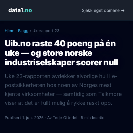
data1
.no
Sjekk eget domene →
Hjem
›
Blogg
› Ukerapport 23
Uib.no raste 40 poeng på én
uke — og store norske
industriselskaper scorer null
Uke 23-rapporten avdekker alvorlige hull i e-
postsikkerheten hos noen av Norges mest
kjente virksomheter — samtidig som Talkmore
viser at det er fullt mulig å rykke raskt opp.
Publisert 1. jun. 2026 · Av Terje Otterlei · 5 min lesetid