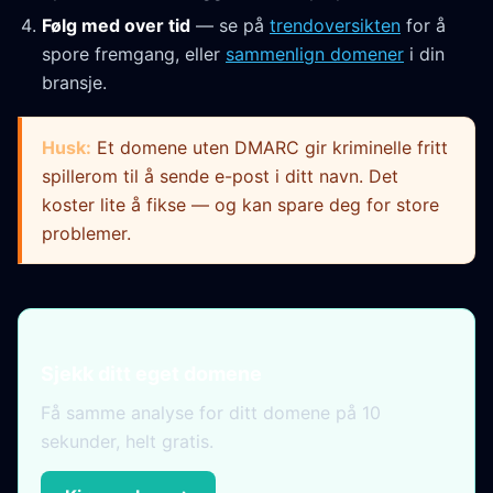
Følg med over tid
— se på
trendoversikten
for å
spore fremgang, eller
sammenlign domener
i din
bransje.
Husk:
Et domene uten DMARC gir kriminelle fritt
spillerom til å sende e-post i ditt navn. Det
koster lite å fikse — og kan spare deg for store
problemer.
Sjekk ditt eget domene
Få samme analyse for ditt domene på 10
sekunder, helt gratis.