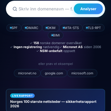
Analyser
SPF
DMARC
DKIM
MTA-STS
TLS-RPT
BIMI
✓
158
norske domener overvåket
✓
Ingen registrering
nødvendig
✓
Micronet AS
siden 2006
✓
NSM-anbefalt
oppsett
eller prøv et eksempel
micronet.no
google.com
microsoft.com
LIVE RAPPORT
Norges 100 største nettsteder — sikkerhetsrapport
2026