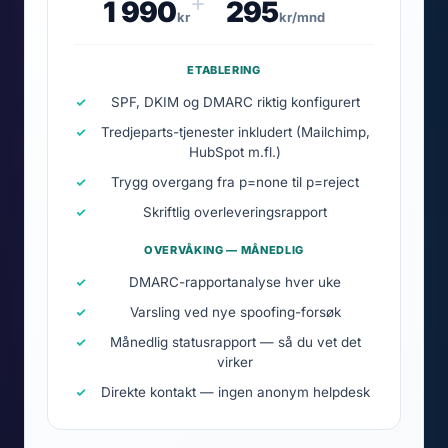
+
1 990
295
kr
kr/mnd
ETABLERING
SPF, DKIM og DMARC riktig konfigurert
Tredjeparts-tjenester inkludert (Mailchimp,
HubSpot m.fl.)
Trygg overgang fra p=none til p=reject
Skriftlig overleveringsrapport
OVERVÅKING — MÅNEDLIG
DMARC-rapportanalyse hver uke
Varsling ved nye spoofing-forsøk
Månedlig statusrapport — så du vet det
virker
Direkte kontakt — ingen anonym helpdesk