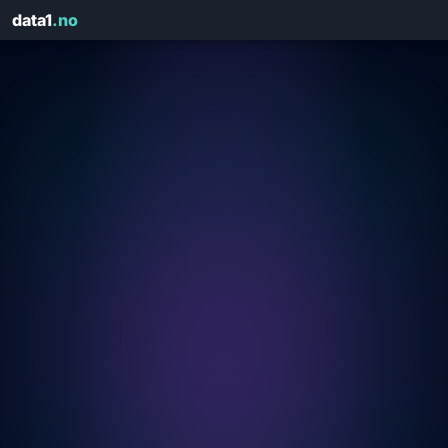
data1
.no
Få rapporten på e-post
Fyll ut kontaktinfo — vi sender HTML-rapporten på sekunder
domain.no
🛡️
Score: — / Karakter: —
NAVN
*
E-POST
*
ORG.NR
*
FIRMA
*
TELEFON
DOMENE SOM ER ANALYSERT