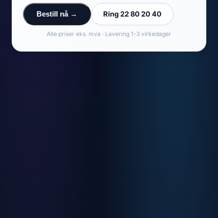
Ring 22 80 20 40
Bestill nå →
Alle priser eks. mva · Levering 1-3 virkedager