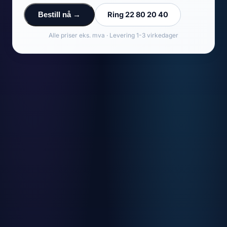
Ring 22 80 20 40
Bestill nå →
Alle priser eks. mva · Levering 1-3 virkedager