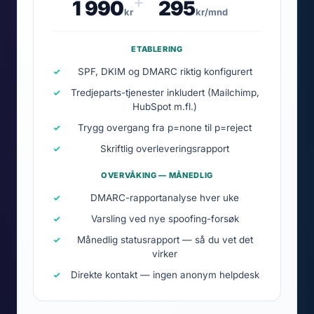
+
1 990
295
kr
kr/mnd
ETABLERING
SPF, DKIM og DMARC riktig konfigurert
Tredjeparts-tjenester inkludert (Mailchimp,
HubSpot m.fl.)
Trygg overgang fra p=none til p=reject
Skriftlig overleveringsrapport
OVERVÅKING — MÅNEDLIG
DMARC-rapportanalyse hver uke
Varsling ved nye spoofing-forsøk
Månedlig statusrapport — så du vet det
virker
Direkte kontakt — ingen anonym helpdesk