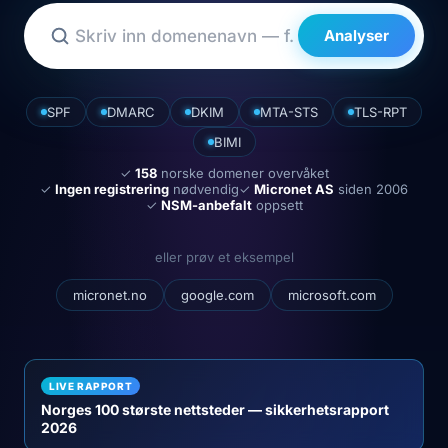
Analyser
SPF
DMARC
DKIM
MTA-STS
TLS-RPT
BIMI
✓
158
norske domener overvåket
✓
Ingen registrering
nødvendig
✓
Micronet AS
siden 2006
✓
NSM-anbefalt
oppsett
eller prøv et eksempel
micronet.no
google.com
microsoft.com
LIVE RAPPORT
Norges 100 største nettsteder — sikkerhetsrapport
2026