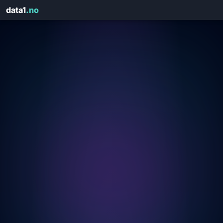
data1
.no
Få rapporten på e-post
Fyll ut kontaktinfo — vi sender HTML-rapporten på sekunder
domain.no
🛡️
Score: — / Karakter: —
NAVN
*
E-POST
*
ORG.NR
*
FIRMA
*
TELEFON
DOMENE SOM ER ANALYSERT