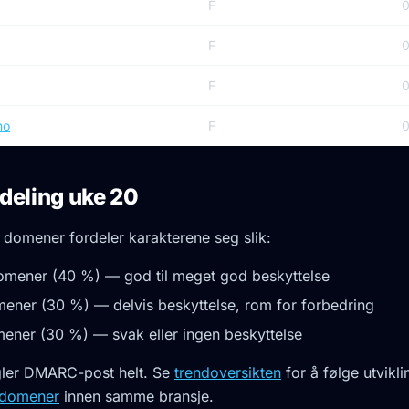
F
F
F
no
F
deling uke 20
 domener fordeler karakterene seg slik:
mener (40 %) — god til meget god beskyttelse
ener (30 %) — delvis beskyttelse, rom for forbedring
ner (30 %) — svak eller ingen beskyttelse
ler DMARC-post helt. Se
trendoversikten
for å følge utvikli
 domener
innen samme bransje.