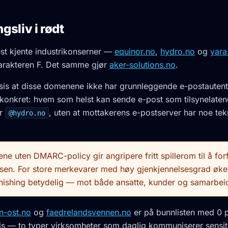
gsliv i rødt
st kjente industrikonserner —
equinor.no
,
hydro.no
og
yara
arakteren F. Det samme gjør
aker-solutions.no
.
ksis at disse domenene ikke har grunnleggende e-postautent
konkret: hvem som helst kan sende e-post som tilsynelate
er
, uten at mottakerens e-postserver har noe tek
@hydro.no
e uten DMARC-policy gir angripere fritt spillerom til å for
en. For store merkevarer med høy gjenkjennelsesgrad øker
phishing betydelig — mot både ansatte, kunder og samarbei
n-ost.no
og
faedrelandsvennen.no
er på bunnlisten med 0 
is — to typer virksomheter som daglig kommuniserer sensit