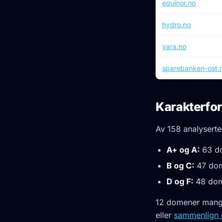
equinor.no
hydro.no
yara.no
sparebanken-ost.
Karakterfor
Av 158 analyserte
A+ og A:
63 do
B og C:
47 dom
D og F:
48 dome
12 domener mang
eller
sammenlign