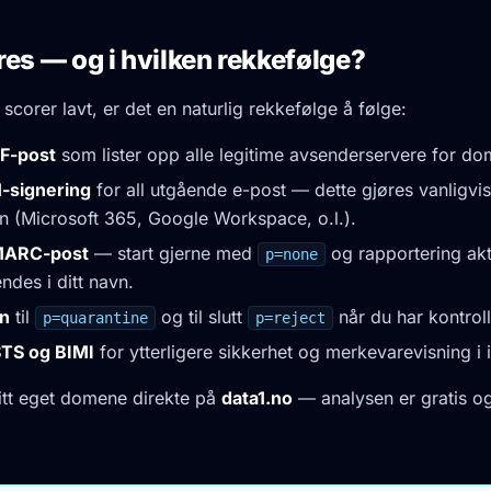
res — og i hvilken rekkefølge?
corer lavt, er det en naturlig rekkefølge å følge:
PF-post
som lister opp alle legitime avsenderservere for dom
-signering
for all utgående e-post — dette gjøres vanligvis
n (Microsoft 365, Google Workspace, o.l.).
MARC-post
— start gjerne med
og rapportering akti
p=none
ndes i ditt navn.
en
til
og til slutt
når du har kontroll
p=quarantine
p=reject
TS og BIMI
for ytterligere sikkerhet og merkevarevisning i
ditt eget domene direkte på
data1.no
— analysen er gratis og