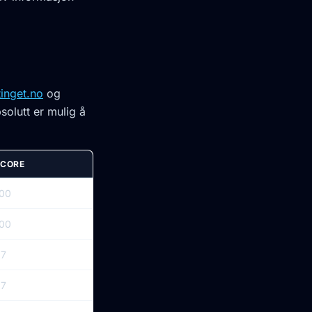
tinget.no
og
solutt er mulig å
SCORE
00
00
97
97