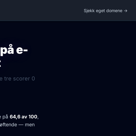
Sjekk eget domene →
 på e-
t
e tre scorer 0
te på
64,6 av 100
,
pløftende — men