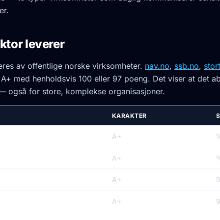
er.
ktor leverer
res av offentlige norske virksomheter.
nav.no
,
ssb.no
,
stor
 A+ med henholdsvis 100 eller 97 poeng. Det viser at det ab
g — også for store, komplekse organisasjoner.
KARAKTER
A+
1
A+
1
A+
A+