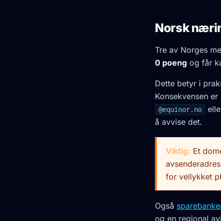
Norsk nærin
Tre av Norges me
0 poeng
og får k
Dette betyr i pra
Konsekvensen er 
ell
@equinor.no
å avvise det.
Viktig:
Et domen
avsenderadress
for vellykket 
Også
sparebanke
og en regional av