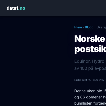
data1
.no
Hjem
›
Blogg
› Ukera
Norske 
postsi
Equinor, Hydro 
av 100 på e-pos
Publisert 15. mai 2026
Denne uken ble 1
og 86 domener har
bunnlisten fortje