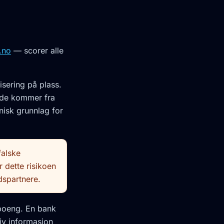
.no
— scorer alle
isering på plass.
nde kommer fra
nisk grunnlag for
falske
 dette risikoen
dspartnere.
poeng. En bank
iv informasjon