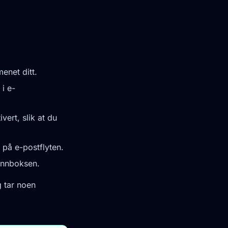
enet ditt.
 i e-
vert, slik at du
 på e-postflyten.
 innboksen.
 tar noen