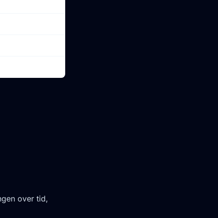
0
0
0
0
ngen over tid,