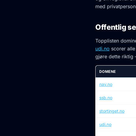
med privatperson
Offentlig se
Topplisten domine
udi.no
scorer alle
gjøre dette rikti
DOMENE
nav.no
ssb.no
stortinget.no
udi.no