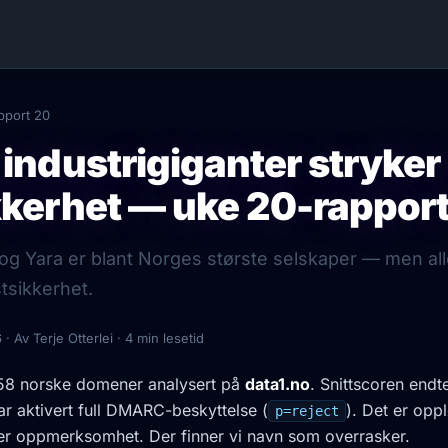
pport 20
industrigiganter stryker
kkerhet — uke 20-rappor
og Yara er blant Norges største selskaper — men all
tsikkerhet.
 · Av Terje Otterlei · 4 min lesetid
58 norske domener analysert på
data1.no
. Snittscoren end
 aktivert full DMARC-beskyttelse (
). Det er op
p=reject
ner oppmerksomhet. Der finner vi navn som overrasker.