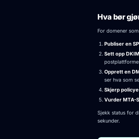
Hva bør gjø
For domener som s
Publiser en S
Sett opp DKIM
postplattforme
Opprett en D
ser hva som se
Skjerp policy
Vurder MTA-S
Sjekk status for 
sekunder.