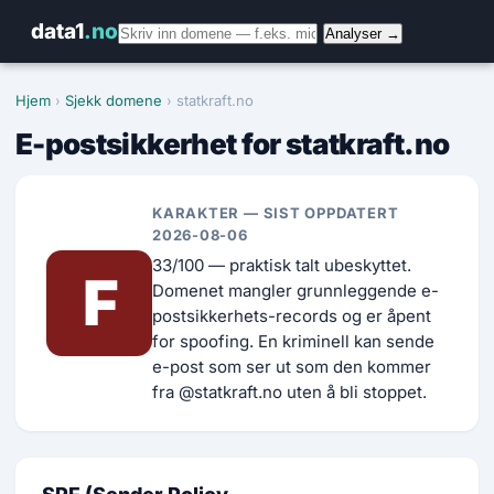
data1
.no
Analyser →
Hjem
›
Sjekk domene
› statkraft.no
E-postsikkerhet for statkraft.no
KARAKTER — SIST OPPDATERT
2026-08-06
33/100 — praktisk talt ubeskyttet.
F
Domenet mangler grunnleggende e-
postsikkerhets-records og er åpent
for spoofing. En kriminell kan sende
e-post som ser ut som den kommer
fra @statkraft.no uten å bli stoppet.