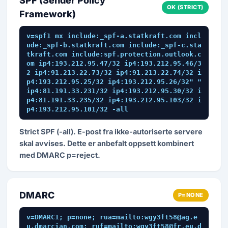
SPF (Sender Policy
OK (STRICT)
Framework)
v=spf1 mx include:_spf-a.statkraft.com incl
ude:_spf-b.statkraft.com include:_spf-c.sta
tkraft.com include:spf.protection.outlook.c
om ip4:193.212.95.47/32 ip4:193.212.95.46/3
2 ip4:91.213.22.73/32 ip4:91.213.22.74/32 i
p4:193.212.95.25/32 ip4:193.212.95.26/32" " 
ip4:81.191.33.231/32 ip4:193.212.95.30/32 i
p4:81.191.33.235/32 ip4:193.212.95.103/32 i
p4:193.212.95.101/32 -all
Strict SPF (-all). E-post fra ikke-autoriserte servere
skal avvises. Dette er anbefalt oppsett kombinert
med DMARC p=reject.
DMARC
P=NONE
v=DMARC1; p=none; rua=mailto:wgy3ft58@ag.e
u.dmarcian.com; ruf=mailto:wgy3ft58@fr.eu.d