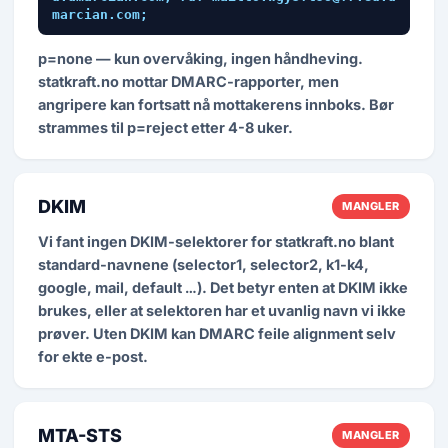
marcian.com;
p=none — kun overvåking, ingen håndheving.
statkraft.no mottar DMARC-rapporter, men
angripere kan fortsatt nå mottakerens innboks. Bør
strammes til p=reject etter 4-8 uker.
DKIM
MANGLER
Vi fant ingen DKIM-selektorer for statkraft.no blant
standard-navnene (selector1, selector2, k1-k4,
google, mail, default …). Det betyr enten at DKIM ikke
brukes, eller at selektoren har et uvanlig navn vi ikke
prøver. Uten DKIM kan DMARC feile alignment selv
for ekte e-post.
MTA-STS
MANGLER