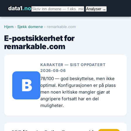
data1
.no
Analyser →
Hjem
›
Sjekk domene
› remarkable.com
E-postsikkerhet for
remarkable.com
KARAKTER — SIST OPPDATERT
2026-08-06
B
78/100 — god beskyttelse, men ikke
optimal. Konfigurasjonen er på plass
men noen kritiske mangler gjør at
angripere fortsatt har en del
muligheter.