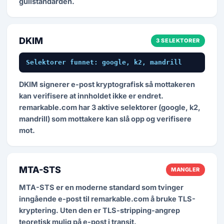
gullstandarden.
DKIM
3 SELEKTORER
Selektorer funnet: google, k2, mandrill
DKIM signerer e-post kryptografisk så mottakeren
kan verifisere at innholdet ikke er endret.
remarkable.com har 3 aktive selektorer (google, k2,
mandrill) som mottakere kan slå opp og verifisere
mot.
MTA-STS
MANGLER
MTA-STS er en moderne standard som tvinger
inngående e-post til remarkable.com å bruke TLS-
kryptering. Uten den er TLS-stripping-angrep
teoretisk mulig på e-post i transit.