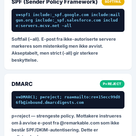
SPF (Sender Policy Framework)
SOFTFAIL
v=spf1 include:_spf.google.com include:mail
gun.org include:_spf.salesforce.com includ
e:servers.mcsv.net ~all
Softfail (~all). E-post fra ikke-autoriserte servere
markeres som mistenkelig men ikke avvist.
Akseptabelt, men strict (-all) gir sterkere
beskyttelse.
DMARC
P=REJECT
v=DMARC1; p=reject; rua=mailto:re+15ecc99d8
6fb@inbound.dmarcdigests.com
p=reject — strengeste policy. Mottakere instrueres
om å avvise e-post fra @remarkable.com som ikke
består SPF/DKIM-autentisering. Dette er