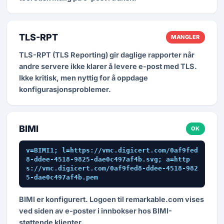
TLS-RPT
MANGLER
TLS-RPT (TLS Reporting) gir daglige rapporter når
andre servere ikke klarer å levere e-post med TLS.
Ikke kritisk, men nyttig for å oppdage
konfigurasjonsproblemer.
BIMI
OK
v=BIMI1; l=https://vmc.digicert.com/0af9fed
8-ddee-4518-9825-dae0c497af4b.svg; a=http
s://vmc.digicert.com/0af9fed8-ddee-4518-982
5-dae0c497af4b.pem
BIMI er konfigurert. Logoen til remarkable.com vises
ved siden av e-poster i innbokser hos BIMI-
støttende klienter.