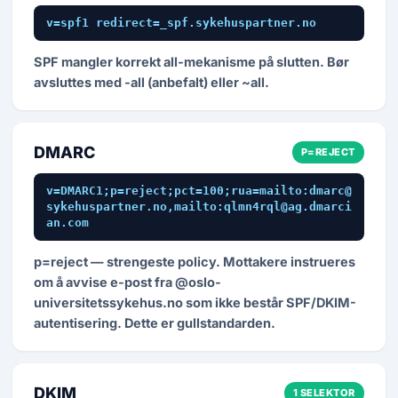
v=spf1 redirect=_spf.sykehuspartner.no
SPF mangler korrekt all-mekanisme på slutten. Bør
avsluttes med -all (anbefalt) eller ~all.
DMARC
P=REJECT
v=DMARC1;p=reject;pct=100;rua=mailto:dmarc@
sykehuspartner.no,mailto:qlmn4rql@ag.dmarci
an.com
p=reject — strengeste policy. Mottakere instrueres
om å avvise e-post fra @oslo-
universitetssykehus.no som ikke består SPF/DKIM-
autentisering. Dette er gullstandarden.
DKIM
1 SELEKTOR