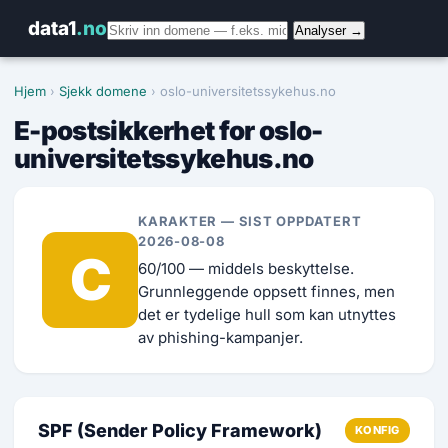
data1
.no
Analyser →
Hjem
›
Sjekk domene
› oslo-universitetssykehus.no
E-postsikkerhet for oslo-
universitetssykehus.no
KARAKTER — SIST OPPDATERT
2026-08-08
C
60/100 — middels beskyttelse.
Grunnleggende oppsett finnes, men
det er tydelige hull som kan utnyttes
av phishing-kampanjer.
SPF (Sender Policy Framework)
KONFIG