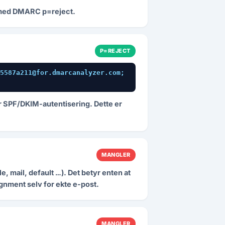
rt med DMARC p=reject.
P=REJECT
5587a211@for.dmarcanalyzer.com; 
r SPF/DKIM-autentisering. Dette er
MANGLER
, mail, default …). Det betyr enten at
ignment selv for ekte e-post.
MANGLER