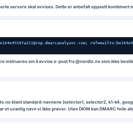
oriserte servere skal avvises. Dette er anbefalt oppsett kombine
e164e45587a211@rep.dmarcanalyzer.com; ruf=mailto:be164e4
re instrueres om å avvise e-post fra @nordlo.no som ikke bestå
lo.no blant standard-navnene (selector1, selector2, k1-k4, google
har et uvanlig navn vi ikke prøver. Uten DKIM kan DMARC feile al