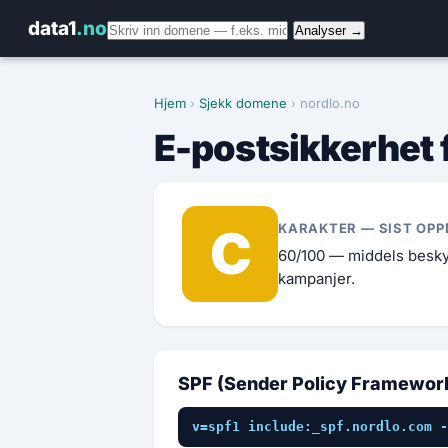
data1
.no
Analyser →
Hjem
›
Sjekk domene
› nordlo.no
E-postsikkerhet 
C
KARAKTER — SIST OPP
60/100 — middels beskyt
kampanjer.
SPF (Sender Policy Framewor
v=spf1 include:_spf.nordlo.com -