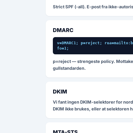
Strict SPF (-all). E-post fra ikke-aut
DMARC
v=DMARC1; p=reject; rua=mailto:b
fo=1;
p=reject — strengeste policy. Mottake
gullstandarden.
DKIM
Vi fant ingen DKIM-selektorer for nord
DKIM ikke brukes, eller at selektoren 
MTA-STS