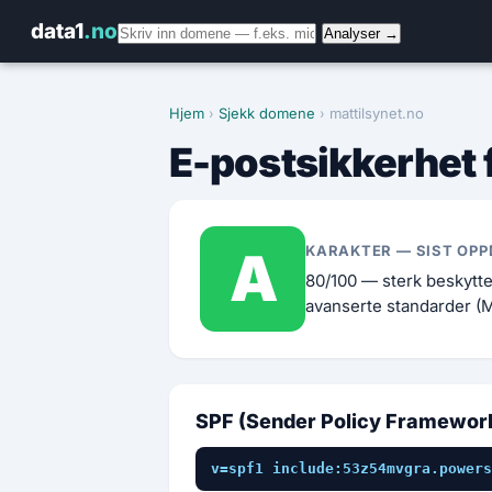
data1
.no
Analyser →
Hjem
›
Sjekk domene
› mattilsynet.no
E-postsikkerhet 
A
KARAKTER — SIST OPP
80/100 — sterk beskytt
avanserte standarder (
SPF (Sender Policy Framewor
v=spf1 include:53z54mvgra.powers