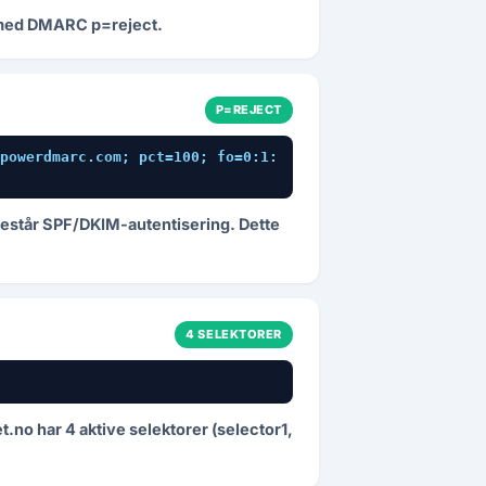
rt med DMARC p=reject.
P=REJECT
powerdmarc.com; pct=100; fo=0:1:
består SPF/DKIM-autentisering. Dette
4 SELEKTORER
t.no har 4 aktive selektorer (selector1,