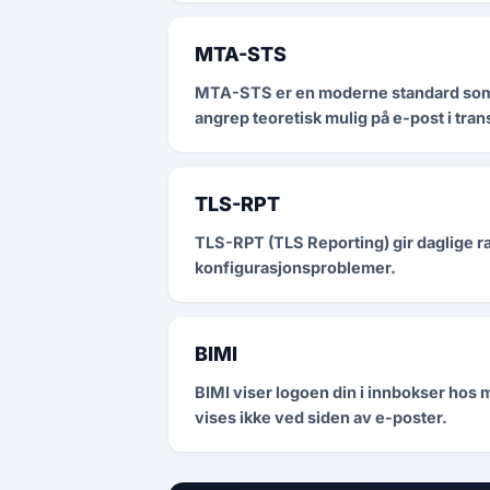
MTA-STS
MTA-STS er en moderne standard som t
angrep teoretisk mulig på e-post i trans
TLS-RPT
TLS-RPT (TLS Reporting) gir daglige ra
konfigurasjonsproblemer.
BIMI
BIMI viser logoen din i innbokser hos 
vises ikke ved siden av e-poster.