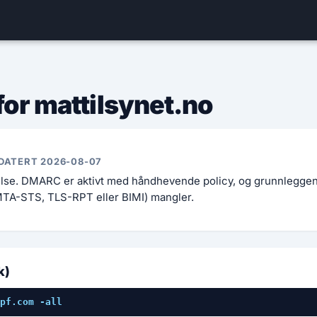
for mattilsynet.no
DATERT 2026-08-07
else. DMARC er aktivt med håndhevende policy, og grunnlegge
MTA-STS, TLS-RPT eller BIMI) mangler.
k)
pf.com -all