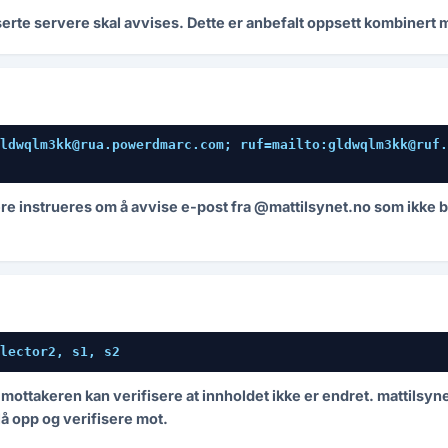
oriserte servere skal avvises. Dette er anbefalt oppsett kombine
ldwqlm3kk@rua.powerdmarc.com; ruf=mailto:gldwqlm3kk@ruf.
re instrueres om å avvise e-post fra @mattilsynet.no som ikke 
lector2, s1, s2
ottakeren kan verifisere at innholdet ikke er endret. mattilsyne
lå opp og verifisere mot.