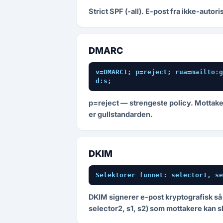
Strict SPF (-all). E-post fra ikke-aut
DMARC
v=DMARC1; p=reject; rua=mailto:g
d:s;
p=reject — strengeste policy. Mottake
er gullstandarden.
DKIM
Selektorer funnet: selector1, se
DKIM signerer e-post kryptografisk så m
selector2, s1, s2) som mottakere kan s