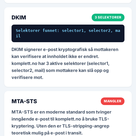
DKIM
3 SELEKTORER
Selektorer funnet: selector1, selector2, ma
il
DKIM signerer e-post kryptografisk så mottakeren
kan verifisere at innholdet ikke er endret.
komplett.no har 3 aktive selektorer (selector1,
selector2, mail) som mottakere kan slå opp og
verifisere mot.
MTA-STS
MANGLER
MTA-STS er en moderne standard som tvinger
inngående e-post til komplett.no å bruke TLS-
kryptering. Uten den er TLS-stripping-angrep
teoretisk mulig på e-post i transit.