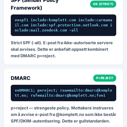
SPF (Sender Policy
OK (STRICT)
Framework)
v=spf1 include:komplett.com include:carmama
il.com include:spf.protection.outlook.com i
nclude:mail.zendesk.com -all
Strict SPF (-all). E-post fra ikke-autoriserte servere
skal avvises. Dette er anbefalt oppsett kombinert
med DMARC p=reject.
DMARC
P=REJECT
v=DMARC1; p=reject; rua=mailto:dmarc@komple
tt.no; ruf=mailto:dmarc@komplett.no;fo=1
p=reject — strengeste policy. Mottakere instrueres
om å avvise e-post fra @komplett.no som ikke består
SPF/DKIM-autentisering. Dette er gullstandarden.