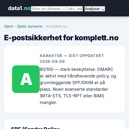
data1
.no
Analyser →
Hjem
›
Sjekk domene
› komplett.no
E-postsikkerhet for komplett.no
KARAKTER — SIST OPPDATERT
2026-08-09
80/100 — sterk beskyttelse. DMARC
A
er aktivt med håndhevende policy, og
grunnleggende SPF/DKIM er på
plass. Noen avanserte standarder
(MTA-STS, TLS-RPT eller BIMI)
mangler.