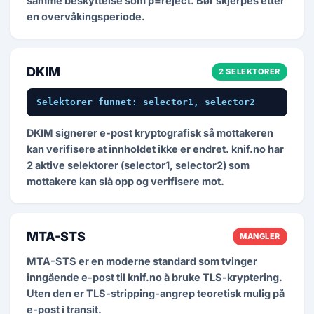
samme beskyttelse som p=reject. Bør skjerpes etter
en overvåkingsperiode.
DKIM
2 SELEKTORER
Selektorer funnet: selector1, selector2
DKIM signerer e-post kryptografisk så mottakeren
kan verifisere at innholdet ikke er endret. knif.no har
2 aktive selektorer (selector1, selector2) som
mottakere kan slå opp og verifisere mot.
MTA-STS
MANGLER
MTA-STS er en moderne standard som tvinger
inngående e-post til knif.no å bruke TLS-kryptering.
Uten den er TLS-stripping-angrep teoretisk mulig på
e-post i transit.