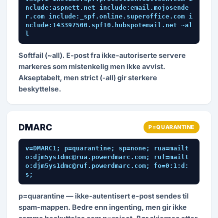
nclude:aspnett.net include:email.mojosende
r.com include:_spf.online.superoffice.com i
nclude:143397500.spf10.hubspotemail.net ~al
l
Softfail (~all). E-post fra ikke-autoriserte servere
markeres som mistenkelig men ikke avvist.
Akseptabelt, men strict (-all) gir sterkere
beskyttelse.
DMARC
P=QUARANTINE
v=DMARC1; p=quarantine; sp=none; rua=mailt
o:djm5ys1dmc@rua.powerdmarc.com; ruf=mailt
o:djm5ys1dmc@ruf.powerdmarc.com; fo=0:1:d:
s;
p=quarantine — ikke-autentisert e-post sendes til
spam-mappen. Bedre enn ingenting, men gir ikke