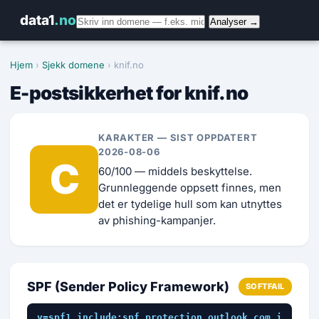
data1
.no
Analyser →
Hjem
›
Sjekk domene
› knif.no
E-postsikkerhet for knif.no
KARAKTER — SIST OPPDATERT
2026-08-06
C
60/100 — middels beskyttelse.
Grunnleggende oppsett finnes, men
det er tydelige hull som kan utnyttes
av phishing-kampanjer.
SPF (Sender Policy Framework)
SOFTFAIL
v=spf1 include:spf.protection.outlook.com i