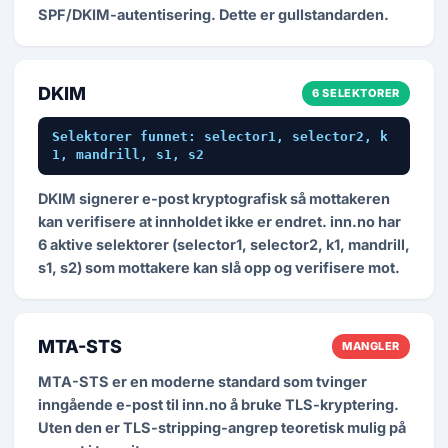
SPF/DKIM-autentisering. Dette er gullstandarden.
DKIM
6 SELEKTORER
Selektorer funnet: selector1, selector2, k
1, mandrill, s1, s2
DKIM signerer e-post kryptografisk så mottakeren
kan verifisere at innholdet ikke er endret. inn.no har
6 aktive selektorer (selector1, selector2, k1, mandrill,
s1, s2) som mottakere kan slå opp og verifisere mot.
MTA-STS
MANGLER
MTA-STS er en moderne standard som tvinger
inngående e-post til inn.no å bruke TLS-kryptering.
Uten den er TLS-stripping-angrep teoretisk mulig på