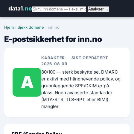
data1
.no
Analyser →
Hjem
›
Sjekk domene
› inn.no
E-postsikkerhet for inn.no
KARAKTER — SIST OPPDATERT
2026-08-09
80/100 — sterk beskyttelse. DMARC
A
er aktivt med håndhevende policy, og
grunnleggende SPF/DKIM er på
plass. Noen avanserte standarder
(MTA-STS, TLS-RPT eller BIMI)
mangler.