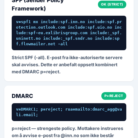
SPF (Sender Policy
OK (STRICT)
Framework)
v=spf1 mx include:spf.inn.no include:spf.pr
otection.outlook.com include:spf.uio.no inc
lude:spf-eu.exlibrisgroup.com include:_spf.
uninett.no include:_spf.sndr.no include:sp
f.flowmailer.net -all
Strict SPF (-all). E-post fra ikke-autoriserte servere
skal avvises. Dette er anbefalt oppsett kombinert
med DMARC p=reject.
DMARC
P=REJECT
v=DMARC1; p=reject; rua=mailto:dmarc_agg@va
li.email;
p=reject — strengeste policy. Mottakere instrueres
om å avvise e-post fra @inn.no som ikke består