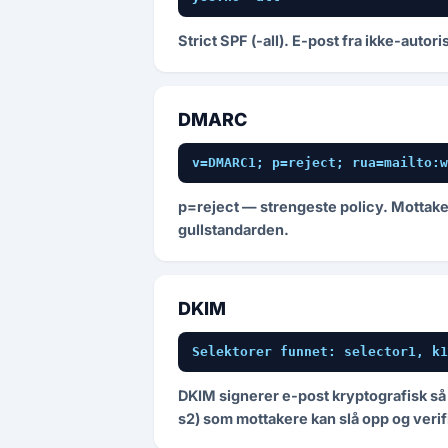
Strict SPF (-all). E-post fra ikke-aut
DMARC
v=DMARC1; p=reject; rua=mailto:w
p=reject — strengeste policy. Mottake
gullstandarden.
DKIM
Selektorer funnet: selector1, k1
DKIM signerer e-post kryptografisk så m
s2) som mottakere kan slå opp og verif