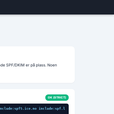
nde SPF/DKIM er på plass. Noen
OK (STRICT)
nclude:spf5.ice.no include:spf.l