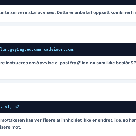
oriserte servere skal avvises. Dette er anbefalt oppsett kombine
lur5gvy@ag.eu.dmarcadvisor.com;
re instrueres om å avvise e-post fra @ice.no som ikke består S
, s1, s2
ottakeren kan verifisere at innholdet ikke er endret. ice.no har 4
isere mot.