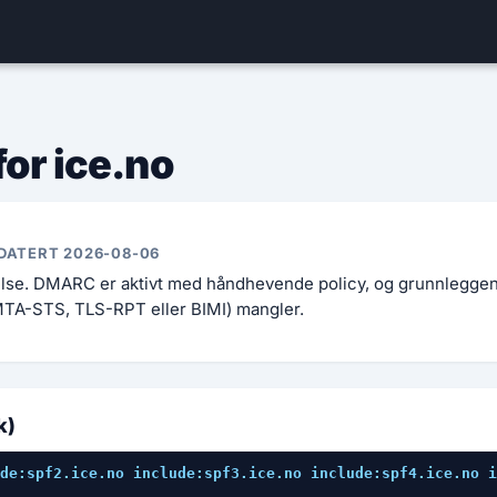
for ice.no
DATERT 2026-08-06
else. DMARC er aktivt med håndhevende policy, og grunnlegge
MTA-STS, TLS-RPT eller BIMI) mangler.
k)
de:spf2.ice.no include:spf3.ice.no include:spf4.ice.no i