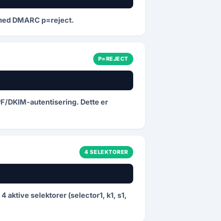
rt med DMARC p=reject.
P=REJECT
PF/DKIM-autentisering. Dette er
4 SELEKTORER
 aktive selektorer (selector1, k1, s1,