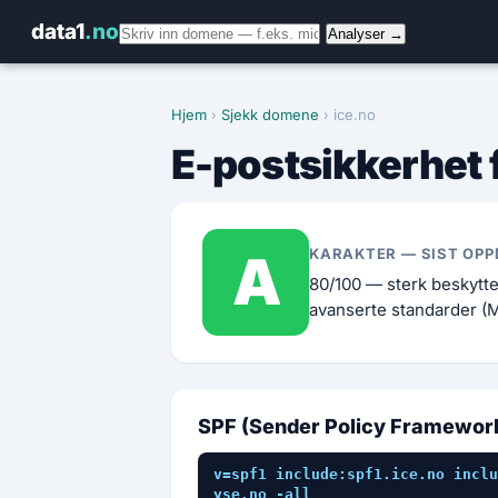
data1
.no
Analyser →
Hjem
›
Sjekk domene
› ice.no
E-postsikkerhet 
A
KARAKTER — SIST OPP
80/100 — sterk beskytt
avanserte standarder (
SPF (Sender Policy Framewor
v=spf1 include:spf1.ice.no inclu
yse.no -all