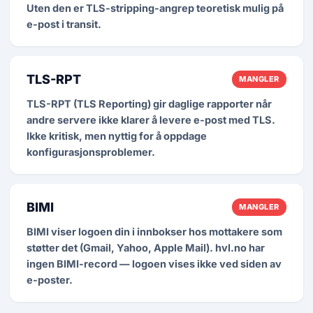
Uten den er TLS-stripping-angrep teoretisk mulig på
e-post i transit.
TLS-RPT
MANGLER
TLS-RPT (TLS Reporting) gir daglige rapporter når
andre servere ikke klarer å levere e-post med TLS.
Ikke kritisk, men nyttig for å oppdage
konfigurasjonsproblemer.
BIMI
MANGLER
BIMI viser logoen din i innbokser hos mottakere som
støtter det (Gmail, Yahoo, Apple Mail). hvl.no har
ingen BIMI-record — logoen vises ikke ved siden av
e-poster.