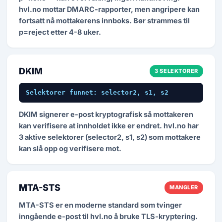
hvl.no mottar DMARC-rapporter, men angripere kan
fortsatt nå mottakerens innboks. Bør strammes til
p=reject etter 4-8 uker.
DKIM
3 SELEKTORER
Selektorer funnet: selector2, s1, s2
DKIM signerer e-post kryptografisk så mottakeren
kan verifisere at innholdet ikke er endret. hvl.no har
3 aktive selektorer (selector2, s1, s2) som mottakere
kan slå opp og verifisere mot.
MTA-STS
MANGLER
MTA-STS er en moderne standard som tvinger
inngående e-post til hvl.no å bruke TLS-kryptering.