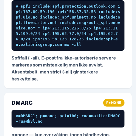
v=spf1 include:spf.protection.outlook.com i
p4:167.89.59.190 ip4:158.37.32.53 include:s
pf.uio.no include:_spf.uninett.no include:s
pf.flowmailer.net include:msg-out._spf.onev
oice.no" " ip4:213.115.226.0/25 ip4:213.11
5.199.0/24 ip4:195.62.77.0/24 ip4:195.62.7
6.0/24 ip4:195.58.123.128/25 include:spf-e
u.exlibrisgroup.com mx ~all
Softfail (~all). E-post fra ikke-autoriserte servere
markeres som mistenkelig men ikke avvist.
Akseptabelt, men strict (-all) gir sterkere
beskyttelse.
DMARC
P=NONE
v=DMARC1; p=none; pct=100; rua=mailto:DMARC
-rua@hvl.no
p=none — kun overvåking, ingen håndheving.