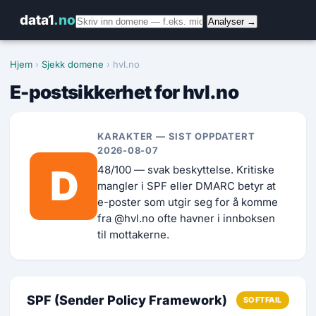
data1
.no
Analyser →
Hjem
›
Sjekk domene
› hvl.no
E-postsikkerhet for hvl.no
KARAKTER — SIST OPPDATERT
2026-08-07
D
48/100 — svak beskyttelse. Kritiske
mangler i SPF eller DMARC betyr at
e-poster som utgir seg for å komme
fra @hvl.no ofte havner i innboksen
til mottakerne.
SPF (Sender Policy Framework)
SOFTFAIL