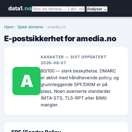
data1
.no
Analyser →
Hjem
›
Sjekk domene
› amedia.no
E-postsikkerhet for amedia.no
KARAKTER — SIST OPPDATERT
2026-08-07
80/100 — sterk beskyttelse. DMARC
A
er aktivt med håndhevende policy, og
grunnleggende SPF/DKIM er på
plass. Noen avanserte standarder
(MTA-STS, TLS-RPT eller BIMI)
mangler.