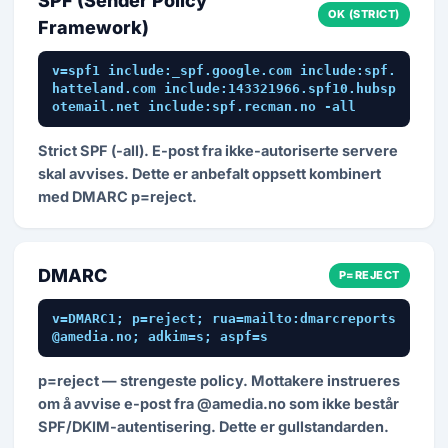
SPF (Sender Policy
OK (STRICT)
Framework)
v=spf1 include:_spf.google.com include:spf.
hatteland.com include:143321966.spf10.hubsp
otemail.net include:spf.recman.no -all
Strict SPF (-all). E-post fra ikke-autoriserte servere
skal avvises. Dette er anbefalt oppsett kombinert
med DMARC p=reject.
DMARC
P=REJECT
v=DMARC1; p=reject; rua=mailto:dmarcreports
@amedia.no; adkim=s; aspf=s
p=reject — strengeste policy. Mottakere instrueres
om å avvise e-post fra @amedia.no som ikke består
SPF/DKIM-autentisering. Dette er gullstandarden.