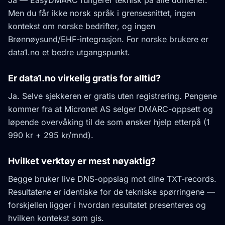
Ja — EasyDMARC fungerer teknisk på alle domener.
Men du får ikke norsk språk i grensesnittet, ingen
kontekst om norske bedrifter, og ingen
Brønnøysund/EHF-integrasjon. For norske brukere er
data1.no et bedre utgangspunkt.
Er data1.no virkelig gratis for alltid?
Ja. Selve sjekkeren er gratis uten registrering. Pengene
kommer fra at Micronet AS selger DMARC-oppsett og
løpende overvåking til de som ønsker hjelp etterpå (1
990 kr + 295 kr/mnd).
Hvilket verktøy er mest nøyaktig?
Begge bruker live DNS-oppslag mot dine TXT-records.
Resultatene er identiske for de tekniske spørringene —
forskjellen ligger i hvordan resultatet presenteres og
hvilken kontekst som gis.