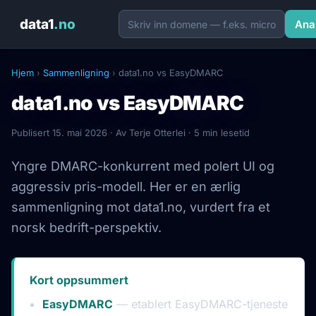
data1
.no
Ana
Hjem
›
Sammenligning
› data1.no vs EasyDMARC
data1.no vs EasyDMARC
Publisert
15. mai 2026
· Av Terje Otterlei · 5 min lesetid
Yngre DMARC-konkurrent med polert UI og
aggressiv pris-modell. Her er en ærlig
sammenligning mot data1.no, vurdert fra et
norsk bedrift-perspektiv.
Kort oppsummert
EasyDMARC
— etablert EasyDMARC-tjeneste