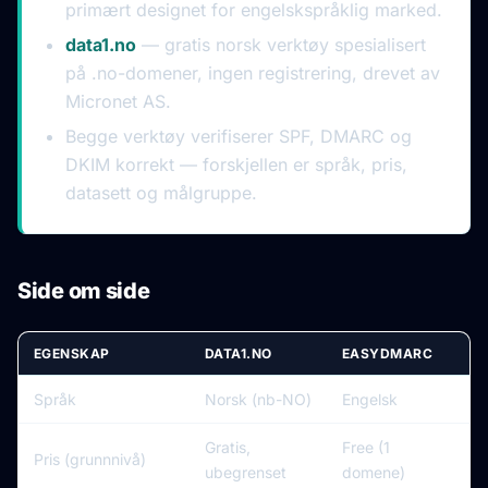
primært designet for engelskspråklig marked.
data1.no
— gratis norsk verktøy spesialisert
på .no-domener, ingen registrering, drevet av
Micronet AS.
Begge verktøy verifiserer SPF, DMARC og
DKIM korrekt — forskjellen er språk, pris,
datasett og målgruppe.
Side om side
EGENSKAP
DATA1.NO
EASYDMARC
Språk
Norsk (nb-NO)
Engelsk
Gratis,
Free (1
Pris (grunnnivå)
ubegrenset
domene)