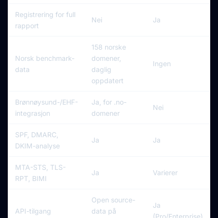
Registrering for full
Nei
Ja
rapport
158 norske
Norsk benchmark-
domener,
Ingen
data
daglig
oppdatert
Brønnøysund-/EHF-
Ja, for .no-
Nei
integrasjon
domener
SPF, DMARC,
Ja
Ja
DKIM-analyse
MTA-STS, TLS-
Ja
Varierer
RPT, BIMI
Open source-
Ja
API-tilgang
data på
(Pro/Enterprise)