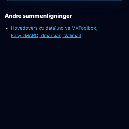
Andre sammenligninger
Hovedoversikt: data1.no vs MXToolbox,
EasyDMARC, dmarcian, Valimail