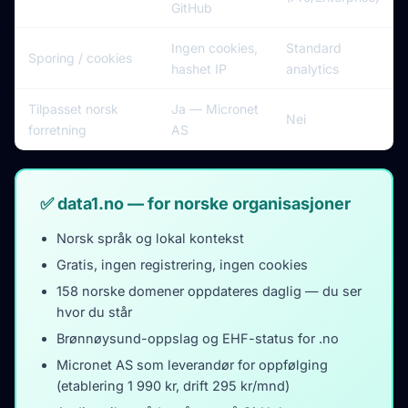
GitHub
Ingen cookies,
Standard
Sporing / cookies
hashet IP
analytics
Tilpasset norsk
Ja — Micronet
Nei
forretning
AS
✅ data1.no — for norske organisasjoner
Norsk språk og lokal kontekst
Gratis, ingen registrering, ingen cookies
158 norske domener oppdateres daglig — du ser
hvor du står
Brønnøysund-oppslag og EHF-status for .no
Micronet AS som leverandør for oppfølging
(etablering 1 990 kr, drift 295 kr/mnd)