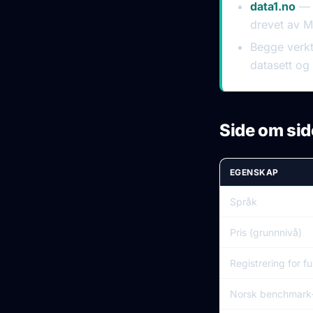
data1.no
— g
drevet av M
Begge verkt
datasett og
Side om sid
EGENSKAP
Språk
Pris (grunnnivå)
Registrering for fu
Norsk benchmark