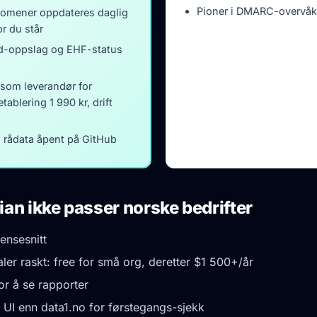
Pioner i DMARC-overvåk
domener oppdateres daglig
r du står
-oppslag og EHF-status
som leverandør for
tablering 1 990 kr, drift
og rådata åpent på GitHub
an ikke passer norske bedrifter
ensesnitt
ler raskt: free for små org, deretter $1 500+/år
or å se rapporter
UI enn data1.no for førstegangs-sjekk