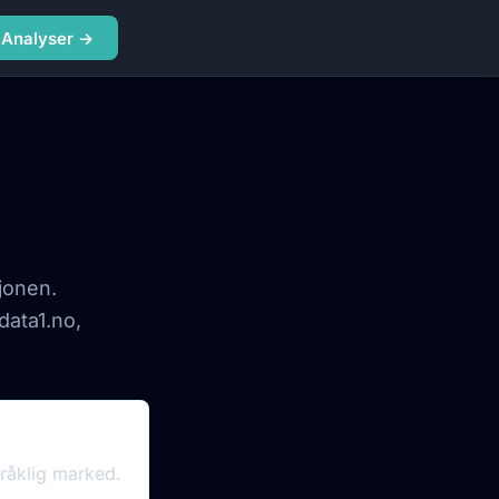
Analyser →
jonen.
data1.no,
råklig marked.