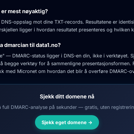
 er mest nøyaktig?
 DNS-oppslag mot dine TXT-records. Resultatene er identis
skjellen ligger i hvordan resultatet presenteres og hvilken 
ra dmarcian til data1.no?
te" — DMARC-status ligger i DNS-en din, ikke i verktøyet. S
begge verktøy for å sammenligne presentasjonsformen. 
akk med Micronet om hvordan det blir å overføre DMARC-o
Sjekk ditt domene nå
å full DMARC-analyse på sekunder — gratis, uten registrerin
Sjekk eget domene →