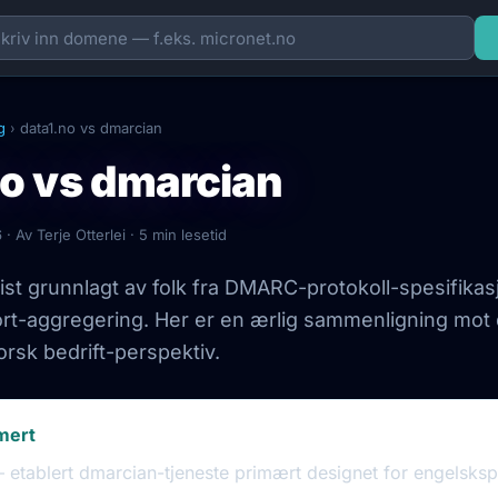
g
› data1.no vs dmarcian
no vs dmarcian
6
· Av Terje Otterlei · 5 min lesetid
t grunnlagt av folk fra DMARC-protokoll-spesifikas
rt-aggregering. Her er en ærlig sammenligning mot 
orsk bedrift-perspektiv.
mert
etablert dmarcian-tjeneste primært designet for engelsksp