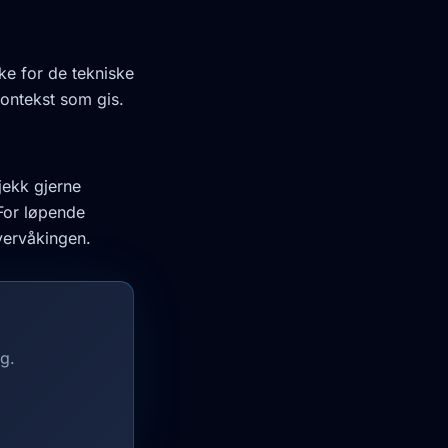
ke for de tekniske
kontekst som gis.
jekk gjerne
For løpende
vervåkingen.
g.