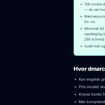
158 norske 
— du ser hvo
Brønnøysund
for .no
Micronet AS 
oppfølging (e
295 kr/mnd)
Audit trail 
Hvor dmarci
Kun engelsk gr
Pris-modell ska
Krever konto f
Mer komplekst 