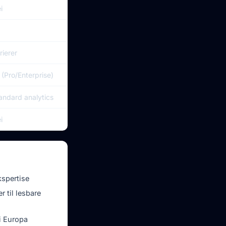
i
rierer
 (Pro/Enterprise)
andard analytics
i
r bra
spertise
 til lesbare
 i Europa