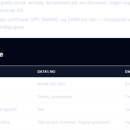
ratis norsk verktøy spesialisert på .no-domener, ingen regi
icronet AS.
øy verifiserer SPF, DMARC og DKIM korrekt — forskjellen er
 målgruppe.
e
DATA1.NO
D
Norsk (nb-NO)
En
Gratis, ubegrenset
Fr
ll rapport
Nei
Ja
-data
158 norske domener, daglig oppdatert
In