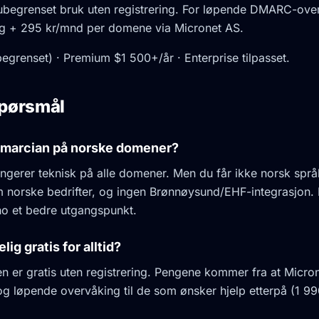
ubegrenset bruk uten registrering. For løpende DMARC-ove
ing + 295 kr/mnd per domene via Micronet AS.
egrenset) · Premium $1 500+/år · Enterprise tilpasset.
 spørsmål
dmarcian på norske domener?
gerer teknisk på alle domener. Men du får ikke norsk språk 
 norske bedrifter, og ingen Brønnøysund/EHF-integrasjon. 
no et bedre utgangspunkt.
lig gratis for alltid?
en er gratis uten registrering. Pengene kommer fra at Micro
 løpende overvåking til de som ønsker hjelp etterpå (1 99