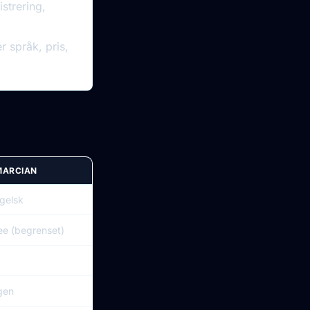
strering,
 språk, pris,
MARCIAN
gelsk
ee (begrenset)
gen