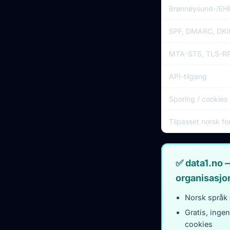
Brønnøysund-/EHF
SPF, DMARC, DKI
MTA-STS, TLS-RP
API-tilgang
Sporing / cookies
Tilpasset norsk fo
✅ data1.no 
organisasjo
Norsk språk 
Gratis, ingen
cookies