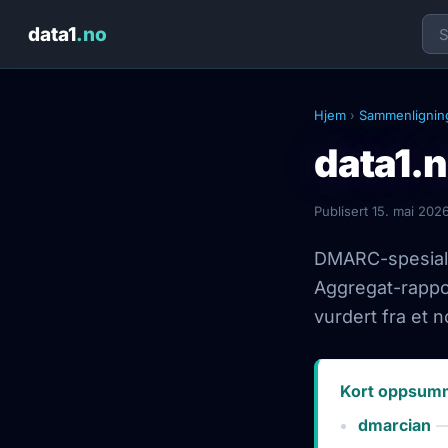
data1
.no
Hjem
›
Sammenlignin
data1.
Publisert
15. mai 202
DMARC-spesialis
Aggregat-rappo
vurdert fra et n
Kort oppsum
dmarcian
— 