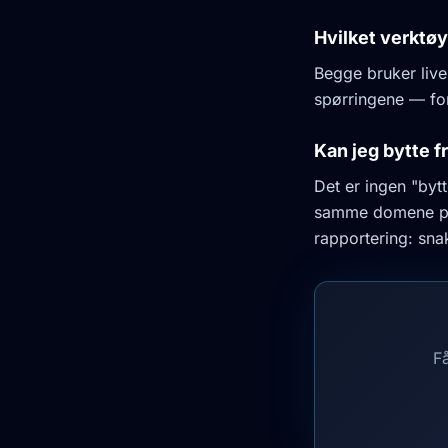
Hvilket verktøy
Begge bruker live
spørringene — for
Kan jeg bytte f
Det er ingen "byt
samme domene på 
rapportering: sn
F