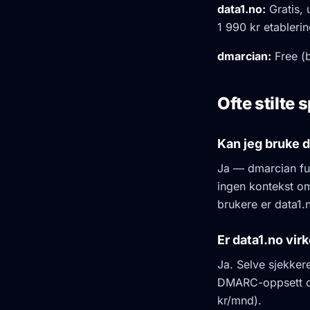
data1.no:
Gratis, 
1 990 kr etabler
dmarcian:
Free (b
Ofte stilte
Kan jeg bruke 
Ja — dmarcian fun
ingen kontekst om
brukere er data1.
Er data1.no virke
Ja. Selve sjekker
DMARC-oppsett og
kr/mnd).