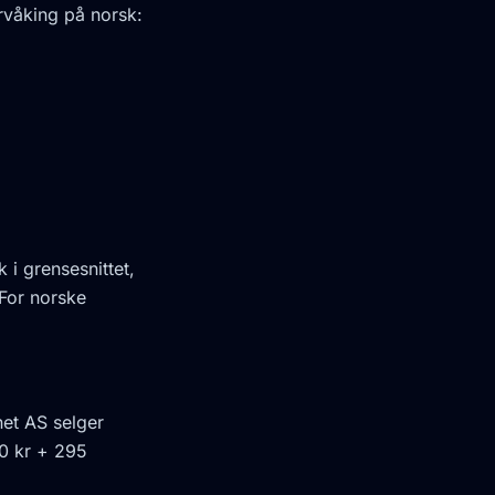
rvåking på norsk:
i grensesnittet,
For norske
net AS selger
0 kr + 295