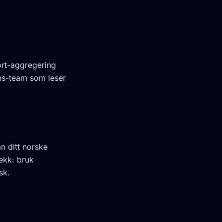
ort-aggregering
ns-team som leser
an ditt norske
ekk: bruk
sk.