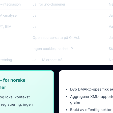
-integrasjon
Ja, for .no-domener
Ne
M-analyse
Ja
Ja
T, BIMI
Ja
Va
Open source-data på GitHub
Ja
Ingen cookies, hashet IP
St
rretning
Ja — Micronet AS
Ne
dmarcian — det de gjø
— for norske
ner
Dyp DMARC-spesifikk ek
Aggregerer XML-rapporter
og lokal kontekst
grafer
 registrering, ingen
Brukt av offentlig sektor