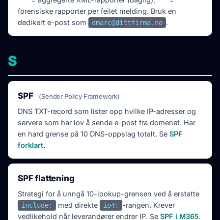
forensiske rapporter per feilet melding. Bruk en
dedikert e-post som
.
dmarc@dittfirma.no
S
SPF
(Sender Policy Framework)
DNS TXT-record som lister opp hvilke IP-adresser og
servere som har lov å sende e-post fra domenet. Har
en hard grense på 10 DNS-oppslag totalt. Se
SPF
forklart
.
SPF flattening
Strategi for å unngå 10-lookup-grensen ved å erstatte
med direkte
-rangen. Krever
include:
ip4:
vedlikehold når leverandører endrer IP. Se
SPF i M365
.