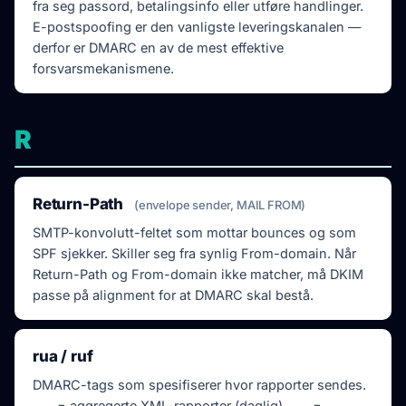
fra seg passord, betalingsinfo eller utføre handlinger.
E-postspoofing er den vanligste leveringskanalen —
derfor er DMARC en av de mest effektive
forsvarsmekanismene.
R
Return-Path
(envelope sender, MAIL FROM)
SMTP-konvolutt-feltet som mottar bounces og som
SPF sjekker. Skiller seg fra synlig From-domain. Når
Return-Path og From-domain ikke matcher, må DKIM
passe på alignment for at DMARC skal bestå.
rua / ruf
DMARC-tags som spesifiserer hvor rapporter sendes.
rua
= aggregerte XML-rapporter (daglig),
ruf
=