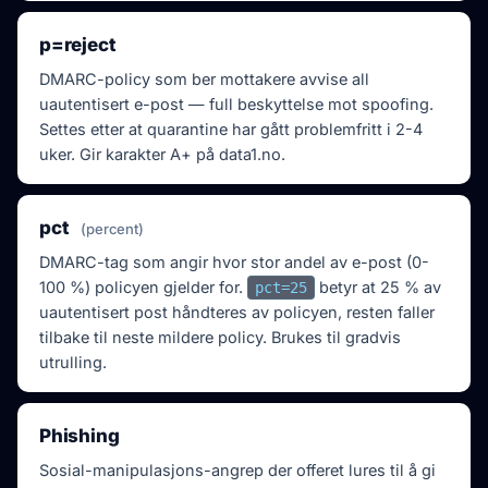
p=reject
DMARC-policy som ber mottakere
avvise
all
uautentisert e-post — full beskyttelse mot spoofing.
Settes etter at quarantine har gått problemfritt i 2-4
uker. Gir karakter A+ på data1.no.
pct
(percent)
DMARC-tag som angir hvor stor andel av e-post (0-
100 %) policyen gjelder for.
betyr at 25 % av
pct=25
uautentisert post håndteres av policyen, resten faller
tilbake til neste mildere policy. Brukes til gradvis
utrulling.
Phishing
Sosial-manipulasjons-angrep der offeret lures til å gi