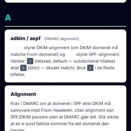
A
adkim / aspf
(DMARC alignment)
adkim
styrer DKIM-alignment (om DKIM-domenet må
matche From-domenet) og
aspf
styrer SPF-alignment.
Verdier:
(relaxed, default — subdomener tillates)
r
eller
(strict — eksakt match). Bruk
i de fleste
s
r
tilfeller.
Alignment
Krav i DMARC om at domenet i SPF eller DKIM må
samsvare med From-headeren. Uten alignment kan
SPF/DKIM passere uten at DMARC gjør det. Slik sikres
at en e-post faktisk kommer fra det domenet den
hevder.