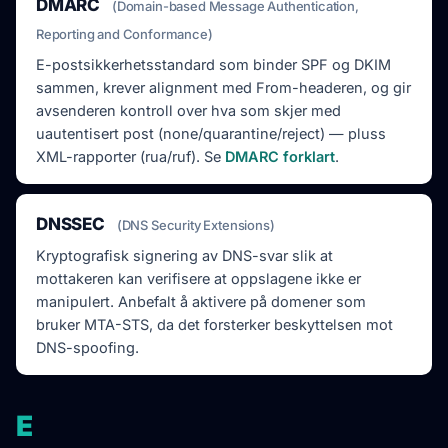
DMARC
(Domain-based Message Authentication,
Reporting and Conformance)
E-postsikkerhetsstandard som binder SPF og DKIM
sammen, krever alignment med From-headeren, og gir
avsenderen kontroll over hva som skjer med
uautentisert post (none/quarantine/reject) — pluss
XML-rapporter (rua/ruf). Se
DMARC forklart
.
DNSSEC
(DNS Security Extensions)
Kryptografisk signering av DNS-svar slik at
mottakeren kan verifisere at oppslagene ikke er
manipulert. Anbefalt å aktivere på domener som
bruker MTA-STS, da det forsterker beskyttelsen mot
DNS-spoofing.
E