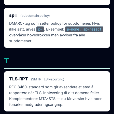
sp=
(subdomain policy)
DMARC-tag som setter policy for subdomener. Hvis
ikke satt, arves
. Eksempel:
p=
p=none; sp=reject
overvåker hovedrokken men avviser fra alle
subdomener.
T
TLS-RPT
(SMTP TLS Reporting)
RFC 8460-standard som gir avsendere et sted å
rapportere når TLS-innlevering til ditt domene feiler.
Komplementerer MTA-STS — du får varsler hvis noen
forsøker nedgraderingsangrep.