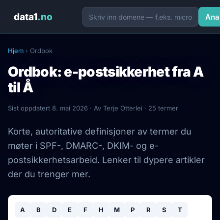
data1
.no
Ana
Hjem
› Ordbok
Ordbok: e-postsikkerhet fra A
til Å
Sist oppdatert 8. mai 2026 · Av Terje Otterlei · 25 termer
Korte, autoritative definisjoner av termer du
møter i SPF-, DMARC-, DKIM- og e-
postsikkerhetsarbeid. Lenker til dypere artikler
der du trenger mer.
A
B
D
E
F
H
M
P
R
S
T