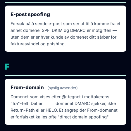
E-post spoofing
Forsøk på å sende e-post som ser ut til å komme fra et
annet domene. SPF, DKIM og DMARC er motgiften —
uten dem er enhver kunde av domenet ditt sårbar for
fakturasvindel og phishing.
F
From-domain
(synlig avsender)
Domenet som vises etter @-tegnet i mottakerens
"fra"-felt. Det er
dette
domenet DMARC sjekker, ikke
Return-Path eller HELO. Et angrep der From-domenet
er forfalsket kalles ofte "direct domain spoofing".