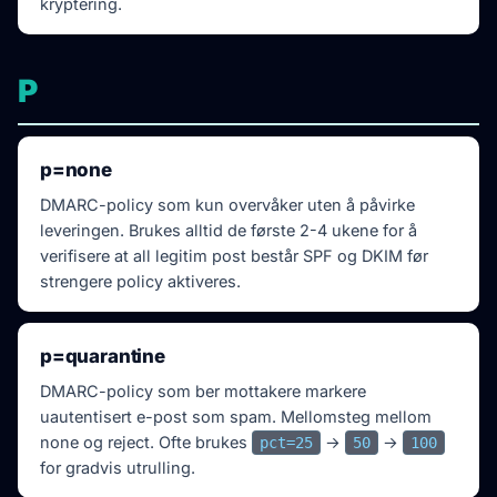
kryptering.
P
p=none
DMARC-policy som
kun overvåker
uten å påvirke
leveringen. Brukes alltid de første 2-4 ukene for å
verifisere at all legitim post består SPF og DKIM før
strengere policy aktiveres.
p=quarantine
DMARC-policy som ber mottakere markere
uautentisert e-post som spam. Mellomsteg mellom
none og reject. Ofte brukes
→
→
pct=25
50
100
for gradvis utrulling.