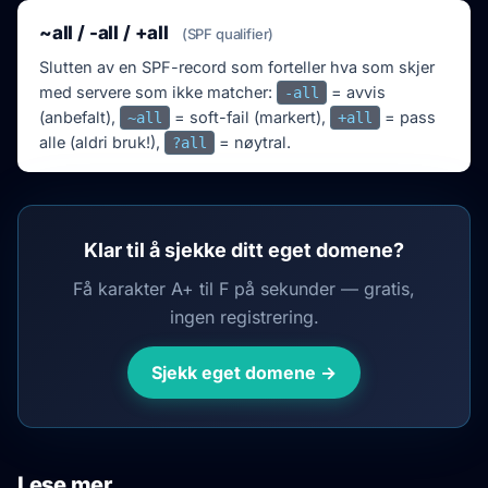
~all / -all / +all
(SPF qualifier)
Slutten av en SPF-record som forteller hva som skjer
med servere som ikke matcher:
= avvis
-all
(anbefalt),
= soft-fail (markert),
= pass
~all
+all
alle (aldri bruk!),
= nøytral.
?all
Klar til å sjekke ditt eget domene?
Få karakter A+ til F på sekunder — gratis,
ingen registrering.
Sjekk eget domene →
Lese mer