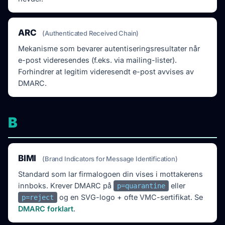
ARC
(Authenticated Received Chain)
Mekanisme som bevarer autentiseringsresultater når
e-post videresendes (f.eks. via mailing-lister).
Forhindrer at legitim videresendt e-post avvises av
DMARC.
B
BIMI
(Brand Indicators for Message Identification)
Standard som lar firmalogoen din vises i mottakerens
innboks. Krever DMARC på
eller
p=quarantine
og en SVG-logo + ofte VMC-sertifikat. Se
p=reject
DMARC forklart
.