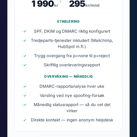
+
1 990
295
kr
kr/mnd
ETABLERING
SPF, DKIM og DMARC riktig konfigurert
Tredjeparts-tjenester inkludert (Mailchimp,
HubSpot m.fl.)
Trygg overgang fra p=none til p=reject
Skriftlig overleveringsrapport
OVERVÅKING — MÅNEDLIG
DMARC-rapportanalyse hver uke
Varsling ved nye spoofing-forsøk
Månedlig statusrapport — så du vet det
virker
Direkte kontakt — ingen anonym helpdesk