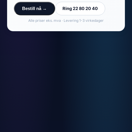
Ring 22 80 20 40
Bestill nå →
Alle priser eks. mva · Levering 1-3 virkedager