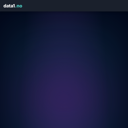
data1
.no
Få rapporten på e-post
Fyll ut kontaktinfo — vi sender HTML-rapporten på sekunder
domain.no
🛡️
Score: — / Karakter: —
NAVN
*
E-POST
*
ORG.NR
*
FIRMA
*
TELEFON
DOMENE SOM ER ANALYSERT