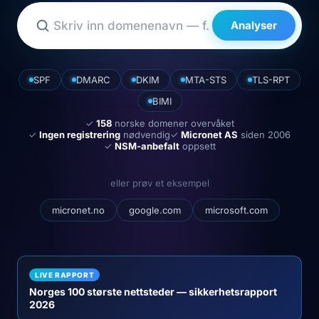
Analyser
SPF
DMARC
DKIM
MTA-STS
TLS-RPT
BIMI
✓
158
norske domener overvåket
✓
Ingen registrering
nødvendig
✓
Micronet AS
siden 2006
✓
NSM-anbefalt
oppsett
eller prøv et eksempel
micronet.no
google.com
microsoft.com
LIVE RAPPORT
Norges 100 største nettsteder — sikkerhetsrapport
2026