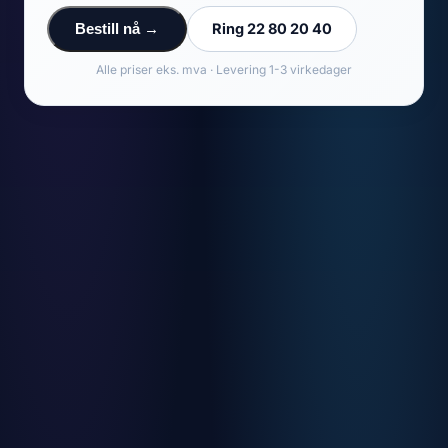
Ring 22 80 20 40
Bestill nå →
Alle priser eks. mva · Levering 1-3 virkedager