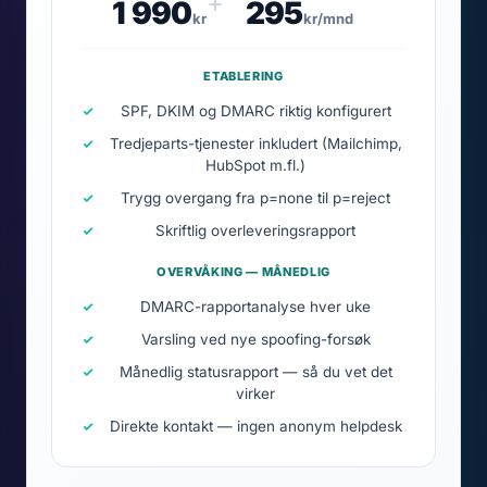
+
1 990
295
kr
kr/mnd
ETABLERING
SPF, DKIM og DMARC riktig konfigurert
Tredjeparts-tjenester inkludert (Mailchimp,
HubSpot m.fl.)
Trygg overgang fra p=none til p=reject
Skriftlig overleveringsrapport
OVERVÅKING — MÅNEDLIG
DMARC-rapportanalyse hver uke
Varsling ved nye spoofing-forsøk
Månedlig statusrapport — så du vet det
virker
Direkte kontakt — ingen anonym helpdesk