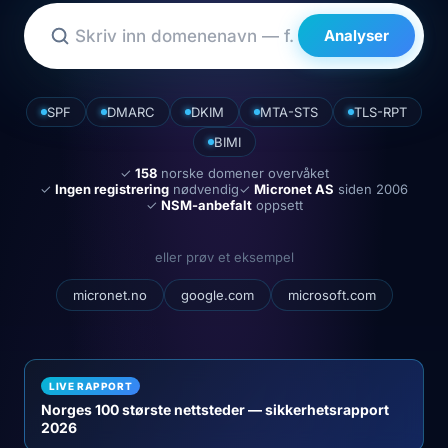
Analyser
SPF
DMARC
DKIM
MTA-STS
TLS-RPT
BIMI
✓
158
norske domener overvåket
✓
Ingen registrering
nødvendig
✓
Micronet AS
siden 2006
✓
NSM-anbefalt
oppsett
eller prøv et eksempel
micronet.no
google.com
microsoft.com
LIVE RAPPORT
Norges 100 største nettsteder — sikkerhetsrapport
2026