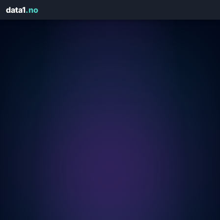
data1
.no
Få rapporten på e-post
Fyll ut kontaktinfo — vi sender HTML-rapporten på sekunder
domain.no
🛡️
Score: — / Karakter: —
NAVN
*
E-POST
*
ORG.NR
*
FIRMA
*
TELEFON
DOMENE SOM ER ANALYSERT