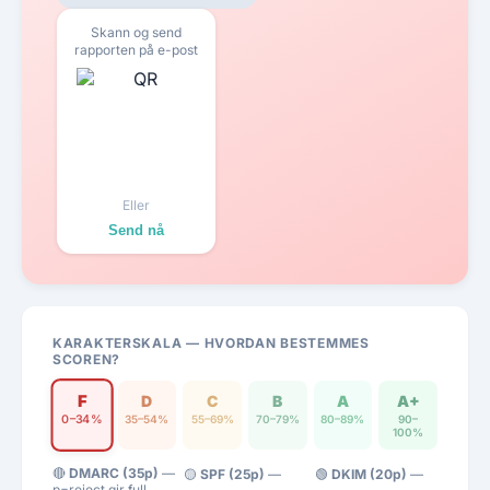
Skann og send
MELDING (VALGFRITT)
rapporten på e-post
Eller
Send nå
KARAKTERSKALA — HVORDAN BESTEMMES
SCOREN?
F
D
C
B
A
A+
0–34%
35–54%
55–69%
70–79%
80–89%
90–
100%
🔴
DMARC (35p)
—
🟡
SPF (25p)
—
🟢
DKIM (20p)
—
p=reject gir full