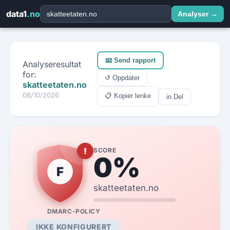
data1
.no
Analyser →
Få rapporten på e-post
📧 Send rapport
Analyseresultat
Fyll ut kontaktinfo — vi sender HTML-rapporten på sekunder
for:
↺ Oppdater
skatteetaten.no
08/10/2026
📋 Kopier lenke
in Del
domain.no
🛡️
Score: — / Karakter: —
NAVN
*
E-POST
*
!
SCORE
0%
ORG.NR
*
FIRMA
*
F
skatteetaten.no
TELEFON
DMARC-POLICY
DOMENE SOM ER ANALYSERT
IKKE KONFIGURERT