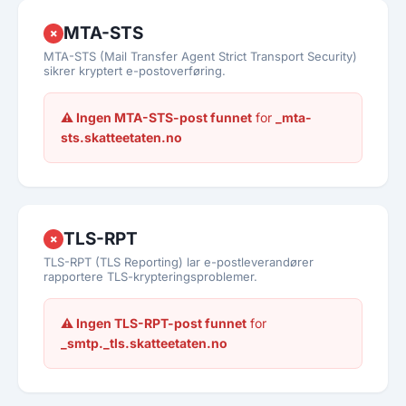
MTA-STS
✗
MTA-STS (Mail Transfer Agent Strict Transport Security)
sikrer kryptert e-postoverføring.
⚠ Ingen MTA-STS-post funnet
for
_mta-
sts.skatteetaten.no
TLS-RPT
✗
TLS-RPT (TLS Reporting) lar e-postleverandører
rapportere TLS-krypteringsproblemer.
⚠ Ingen TLS-RPT-post funnet
for
_smtp._tls.skatteetaten.no
Avbryt
Se