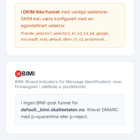
ℹ DKIM ikke funnet
med vanlige selektorer.
DKIM kan være konfigurert med en
egendefinert selektor.
Prøvde: selector1, selector2, k1, k2, k3, k4, google,
microsoft, mail, default, dkim, s1, s2, protonmail...
BIMI
✗
BIMI (Brand Indicators for Message Identification) viser
firmalogoen i støttede e-postklienter.
ℹ Ingen BIMI-post funnet for
default._bimi.skatteetaten.no
. Krever DMARC
med p=quarantine eller p=reject.