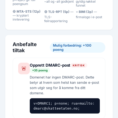
~all og -all godkjent
gyldig nøkkel
poengsum
funnet
🔵
MTA-STS (12p)
🟣
TLS-RPT (5p)
—
⭐
BIMI (3p)
—
— kryptert
TLS-
firmalogo i e-post
innlevering
feilrapportering
Anbefalte
Mulig forbedring: +100
tiltak
poeng
Opprett DMARC-post
KRITISK
🚨
+35 poeng
Domenet har ingen DMARC-post. Dette
betyr at hvem som helst kan sende e-post
som utgir seg for å komme fra ditt
domene.
v=DMARC1; p=none; rua=mailto:
dmarc@skatteetaten.no;