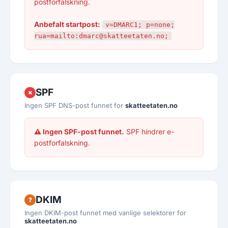
postforfalskning.
Anbefalt startpost:
v=DMARC1; p=none;
rua=mailto:dmarc@skatteetaten.no;
SPF
✗
Ingen SPF DNS-post funnet for
skatteetaten.no
⚠ Ingen SPF-post funnet.
SPF hindrer e-
postforfalskning.
DKIM
?
Ingen DKIM-post funnet med vanlige selektorer for
skatteetaten.no