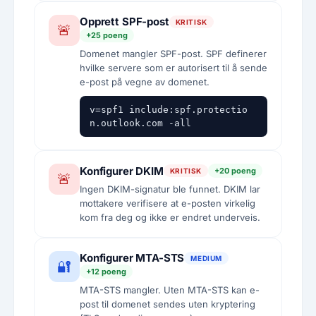
Opprett SPF-post
KRITISK
🚨
+25 poeng
Domenet mangler SPF-post. SPF definerer
hvilke servere som er autorisert til å sende
e-post på vegne av domenet.
v=spf1 include:spf.protectio
n.outlook.com -all
Konfigurer DKIM
+20 poeng
KRITISK
🚨
Ingen DKIM-signatur ble funnet. DKIM lar
mottakere verifisere at e-posten virkelig
kom fra deg og ikke er endret underveis.
Konfigurer MTA-STS
MEDIUM
🔐
+12 poeng
MTA-STS mangler. Uten MTA-STS kan e-
post til domenet sendes uten kryptering