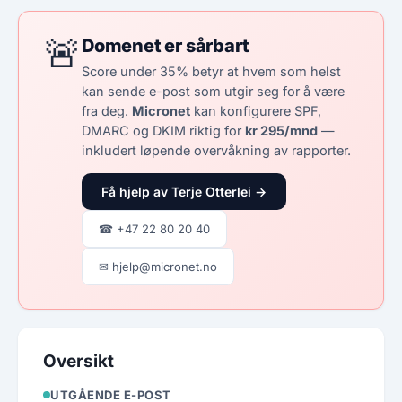
🚨
Domenet er sårbart
Score under 35% betyr at hvem som helst
kan sende e-post som utgir seg for å være
fra deg.
Micronet
kan konfigurere SPF,
DMARC og DKIM riktig for
kr 295/mnd
—
inkludert løpende overvåkning av rapporter.
Få hjelp av Terje Otterlei →
☎ +47 22 80 20 40
✉ hjelp@micronet.no
Oversikt
UTGÅENDE E-POST