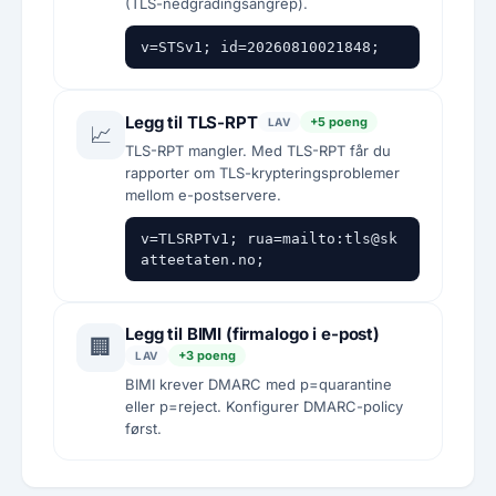
(TLS-nedgradingsangrep).
v=STSv1; id=20260810021848;
Legg til TLS-RPT
+5 poeng
LAV
📈
TLS-RPT mangler. Med TLS-RPT får du
rapporter om TLS-krypteringsproblemer
mellom e-postservere.
v=TLSRPTv1; rua=mailto:tls@sk
atteetaten.no;
Legg til BIMI (firmalogo i e-post)
🏢
+3 poeng
LAV
BIMI krever DMARC med p=quarantine
eller p=reject. Konfigurer DMARC-policy
først.