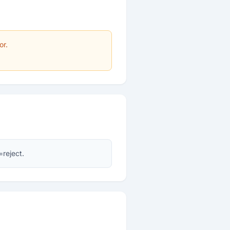
or.
reject.