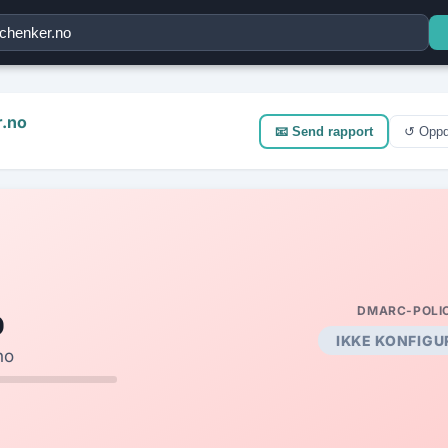
×
r.no
📧 Send rapport
↺ Oppd
%
DMARC-POLI
IKKE KONFIGU
no