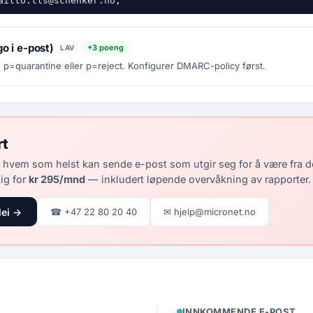
ailto:tls@schenker.no;
go i e-post)
+3 poeng
LAV
=quarantine eller p=reject. Konfigurer DMARC-policy først.
rt
 hvem som helst kan sende e-post som utgir seg for å være fra 
ig for
kr 295/mnd
— inkludert løpende overvåkning av rapporter.
lei →
☎ +47 22 80 20 40
✉ hjelp@micronet.no
INNKOMMENDE E-POST