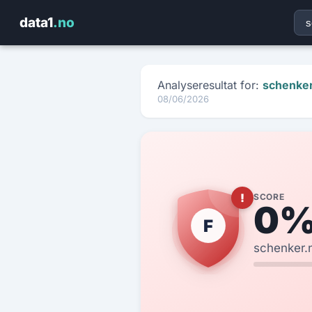
data1
.no
Få rapporten på e-post
Fyll ut kontaktinfo — vi sender HTML-rapporten på sekunder
Analyseresultat for:
schenke
08/06/2026
domain.no
🛡️
Score: — / Karakter: —
NAVN
*
E-POST
*
ORG.NR
*
FIRMA
*
!
SCORE
0
F
TELEFON
schenker.
DOMENE SOM ER ANALYSERT
MELDING (VALGFRITT)