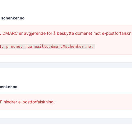
r
schenker.no
.
DMARC er avgjørende for å beskytte domenet mot e-postforfalskn
1; p=none; rua=mailto:dmarc@schenker.no;
henker.no
 hindrer e-postforfalskning.