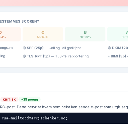
ESTEMMES SCOREN?
D
C
B
–54%
55–69%
70–79%
80–
poengsum
🟡
SPF (25p)
— ~all og -all godkjent
🟢
DKIM (20
ring
🟣
TLS-RPT (5p)
— TLS-feilrapportering
⭐
BIMI (3p)
—
t
+35 poeng
KRITISK
nd rapport
-post. Dette betyr at hvem som helst kan sende e-post som utgir seg
 rua=mailto:dmarc@schenker.no;