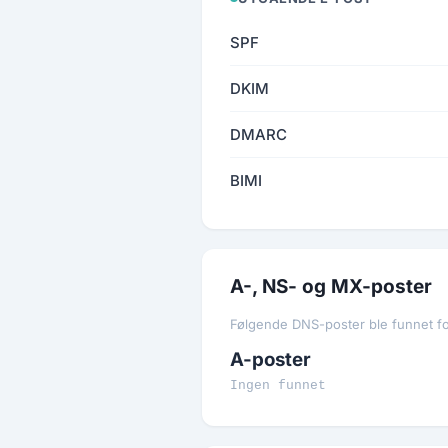
SPF
DKIM
DMARC
BIMI
A-, NS- og MX-poster
Følgende DNS-poster ble funnet f
A-poster
Ingen funnet