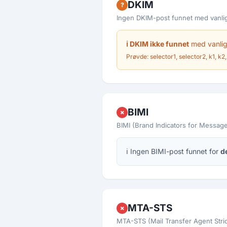
DKIM
?
Ingen DKIM-post funnet med vanlig
ℹ DKIM ikke funnet
med vanlige
Prøvde: selector1, selector2, k1, k2, 
BIMI
✗
BIMI (Brand Indicators for Message 
ℹ Ingen BIMI-post funnet for
d
MTA-STS
✗
MTA-STS (Mail Transfer Agent Strict