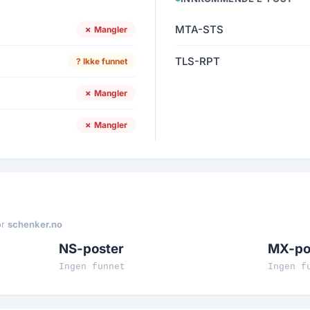
MTA-STS
✗ Mangler
TLS-RPT
? Ikke funnet
✗ Mangler
✗ Mangler
or
schenker.no
NS-poster
MX-po
Ingen funnet
Ingen f