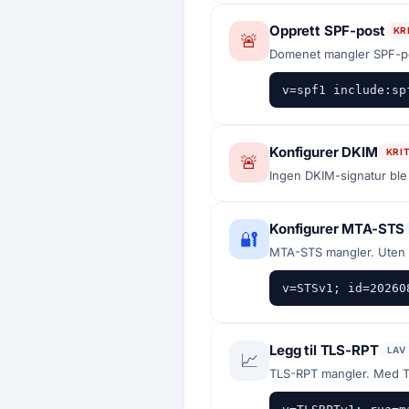
Opprett SPF-post
KR
🚨
Domenet mangler SPF-pos
v=spf1 include:sp
Konfigurer DKIM
KRI
🚨
Ingen DKIM-signatur ble 
Konfigurer MTA-STS
🔐
MTA-STS mangler. Uten 
v=STSv1; id=20260
Legg til TLS-RPT
LAV
📈
TLS-RPT mangler. Med T