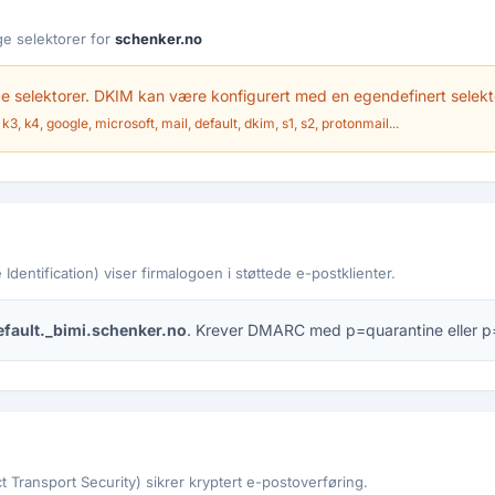
e selektorer for
schenker.no
 selektorer. DKIM kan være konfigurert med en egendefinert selekt
k3, k4, google, microsoft, mail, default, dkim, s1, s2, protonmail...
Identification) viser firmalogoen i støttede e-postklienter.
efault._bimi.schenker.no
. Krever DMARC med p=quarantine eller p=
 Transport Security) sikrer kryptert e-postoverføring.