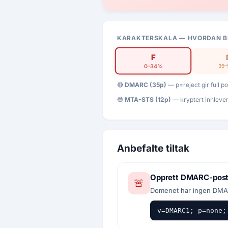
KARAKTERSKALA — HVORDAN B
F
35
0–34%
🔴
DMARC (35p)
— p=reject gir full 
🔵
MTA-STS (12p)
— kryptert innleve
Anbefalte tiltak
Opprett DMARC-pos
🚨
Avbryt
Se
Domenet har ingen DMARC
v=DMARC1; p=none;