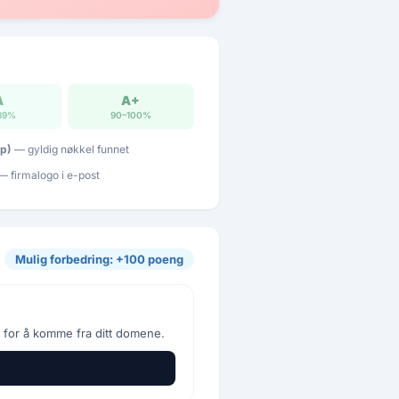
A
A+
89%
90–100%
p)
— gyldig nøkkel funnet
 firmalogo i e-post
Mulig forbedring: +100 poeng
 for å komme fra ditt domene.