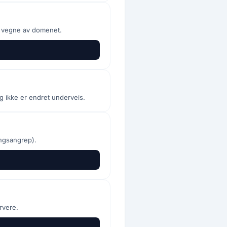
å vegne av domenet.
g ikke er endret underveis.
ngsangrep).
rvere.