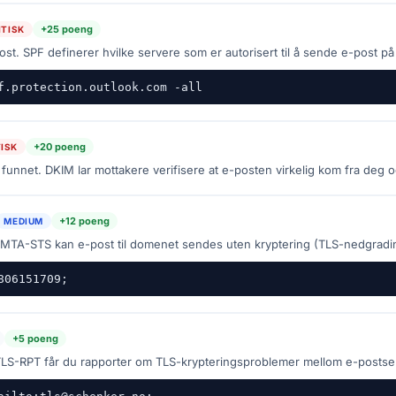
+25 poeng
ITISK
t. SPF definerer hvilke servere som er autorisert til å sende e-post p
f.protection.outlook.com -all
+20 poeng
TISK
funnet. DKIM lar mottakere verifisere at e-posten virkelig kom fra deg o
+12 poeng
MEDIUM
MTA-STS kan e-post til domenet sendes uten kryptering (TLS-nedgradi
806151709;
+5 poeng
LS-RPT får du rapporter om TLS-krypteringsproblemer mellom e-postse