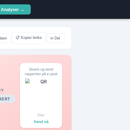
Analyser →
📋 Kopier lenke
ater
in Del
Skann og send
rapporten på e-post
CY
RERT
Eller
Send nå