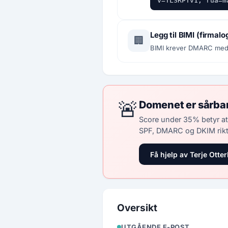
v=TLSRPTv1; rua=m
Legg til BIMI (firmalo
🏢
BIMI krever DMARC med p
🚨
Domenet er sårba
Score under 35% betyr at
SPF, DMARC og DKIM rikt
Få hjelp av Terje Otter
Oversikt
UTGÅENDE E-POST