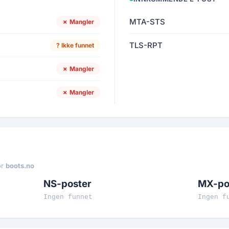
MTA-STS
✗ Mangler
TLS-RPT
? Ikke funnet
✗ Mangler
✗ Mangler
or
boots.no
NS-poster
MX-po
Ingen funnet
Ingen f