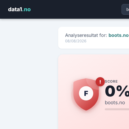
data1
.no
Få rapporten på e-post
Fyll ut kontaktinfo — vi sender HTML-rapporten på sekunder
Analyseresultat for:
boots.no
08/08/2026
domain.no
🛡️
Score: — / Karakter: —
NAVN
*
E-POST
*
ORG.NR
*
FIRMA
*
!
SCORE
0
F
TELEFON
boots.no
DOMENE SOM ER ANALYSERT
MELDING (VALGFRITT)