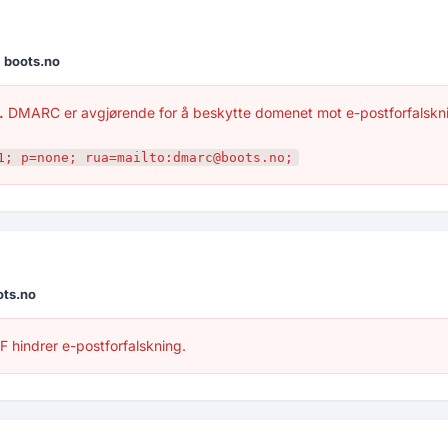
r
boots.no
.
DMARC er avgjørende for å beskytte domenet mot e-postforfalskn
1; p=none; rua=mailto:dmarc@boots.no;
ots.no
 hindrer e-postforfalskning.