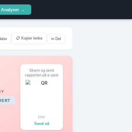
Analyser →
📋 Kopier lenke
ater
in Del
Skann og send
rapporten på e-post
CY
RERT
Eller
Send nå