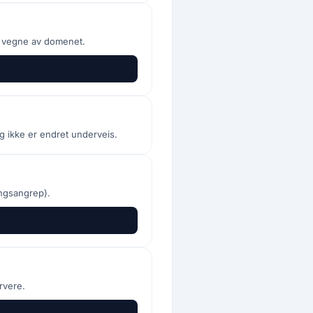
å vegne av domenet.
g ikke er endret underveis.
ngsangrep).
rvere.