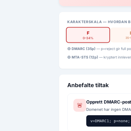
KARAKTERSKALA — HVORDAN B
F
35
0–34%
🔴
DMARC (35p)
— p=reject gir full 
🔵
MTA-STS (12p)
— kryptert innleve
Anbefalte tiltak
Opprett DMARC-pos
🚨
Avbryt
Se
Domenet har ingen DMARC
v=DMARC1; p=none;