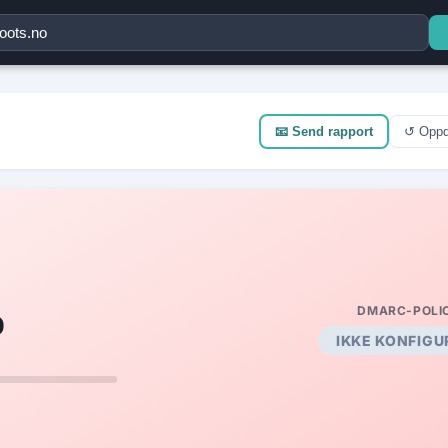
×
📧 Send rapport
↺ Oppd
%
DMARC-POLI
IKKE KONFIGU