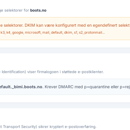
e selektorer for
boots.no
 selektorer. DKIM kan være konfigurert med en egendefinert selekt
k3, k4, google, microsoft, mail, default, dkim, s1, s2, protonmail...
Identification) viser firmalogoen i støttede e-postklienter.
efault._bimi.boots.no
. Krever DMARC med p=quarantine eller p=rej
 Transport Security) sikrer kryptert e-postoverføring.