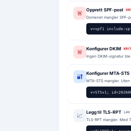
Opprett SPF-post
KR
🚨
Domenet mangler SPF-pos
v=spf1 include:sp
Konfigurer DKIM
KRI
🚨
Ingen DKIM-signatur ble 
Konfigurer MTA-STS
🔐
MTA-STS mangler. Uten 
v=STSv1; id=20260
Legg til TLS-RPT
LAV
📈
TLS-RPT mangler. Med T