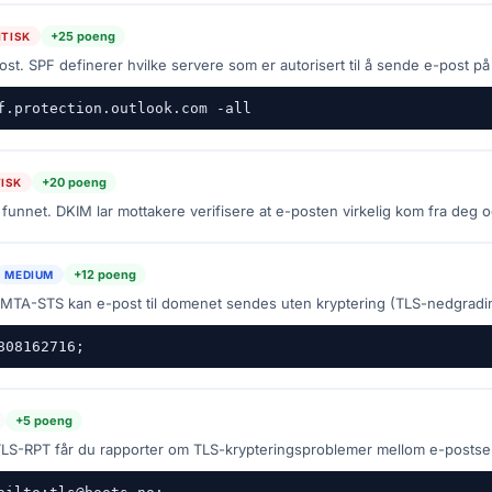
+25 poeng
ITISK
t. SPF definerer hvilke servere som er autorisert til å sende e-post p
f.protection.outlook.com -all
+20 poeng
TISK
funnet. DKIM lar mottakere verifisere at e-posten virkelig kom fra deg o
+12 poeng
MEDIUM
MTA-STS kan e-post til domenet sendes uten kryptering (TLS-nedgradi
808162716;
+5 poeng
LS-RPT får du rapporter om TLS-krypteringsproblemer mellom e-postse