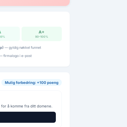
A
A+
89%
90–100%
p)
— gyldig nøkkel funnet
 firmalogo i e-post
Mulig forbedring: +100 poeng
 for å komme fra ditt domene.