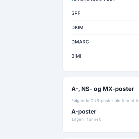
SPF
DKIM
DMARC
BIMI
A-, NS- og MX-poster
Følgende DNS-poster ble funnet f
A-poster
Ingen funnet