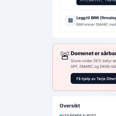
v=TLSRPTv1; rua=m
Legg til BIMI (firmalo
🏢
BIMI krever DMARC med p
🚨
Domenet er sårba
Score under 35% betyr at
SPF, DMARC og DKIM rikt
Få hjelp av Terje Otter
Oversikt
UTGÅENDE E-POST