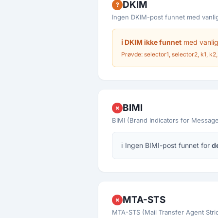
DKIM
?
Ingen DKIM-post funnet med vanlig
ℹ DKIM ikke funnet
med vanlige
Prøvde: selector1, selector2, k1, k2, 
BIMI
✗
BIMI (Brand Indicators for Message 
ℹ Ingen BIMI-post funnet for
d
MTA-STS
✗
MTA-STS (Mail Transfer Agent Strict