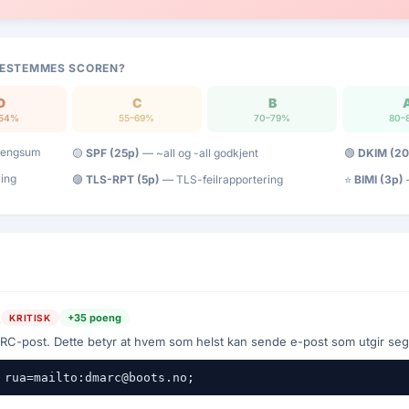
ESTEMMES SCOREN?
D
C
B
–54%
55–69%
70–79%
80–
poengsum
🟡
SPF (25p)
— ~all og -all godkjent
🟢
DKIM (20
ring
🟣
TLS-RPT (5p)
— TLS-feilrapportering
⭐
BIMI (3p)
—
t
+35 poeng
KRITISK
nd rapport
-post. Dette betyr at hvem som helst kan sende e-post som utgir seg
 rua=mailto:dmarc@boots.no;