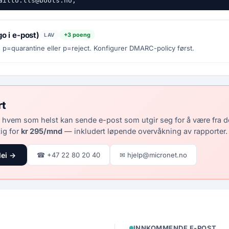
ailto:tls@boots.no;
go i e-post)
+3 poeng
LAV
=quarantine eller p=reject. Konfigurer DMARC-policy først.
rt
 hvem som helst kan sende e-post som utgir seg for å være fra 
ig for
kr 295/mnd
— inkludert løpende overvåkning av rapporter.
lei →
☎ +47 22 80 20 40
✉ hjelp@micronet.no
INNKOMMENDE E-POST