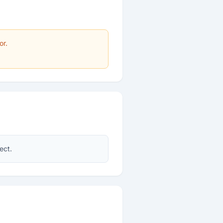
or.
ect.