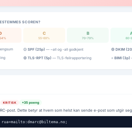
ESTEMMES SCOREN?
D
C
B
–54%
55–69%
70–79%
80–
poengsum
🟡
SPF (25p)
— ~all og -all godkjent
🟢
DKIM (20
ring
🟣
TLS-RPT (5p)
— TLS-feilrapportering
⭐
BIMI (3p)
—
t
+35 poeng
KRITISK
nd rapport
-post. Dette betyr at hvem som helst kan sende e-post som utgir seg
 rua=mailto:dmarc@biltema.no;