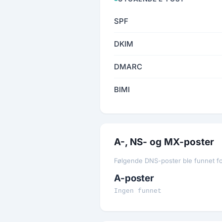
SPF
DKIM
DMARC
BIMI
A-, NS- og MX-poster
Følgende DNS-poster ble funnet f
A-poster
Ingen funnet