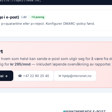
ailto:tls@biltema.no;
go i e-post)
+3 poeng
LAV
=quarantine eller p=reject. Konfigurer DMARC-policy først.
rt
 hvem som helst kan sende e-post som utgir seg for å være fra 
ig for
kr 295/mnd
— inkludert løpende overvåkning av rapporter.
lei →
☎ +47 22 80 20 40
✉ hjelp@micronet.no
INNKOMMENDE E-POST