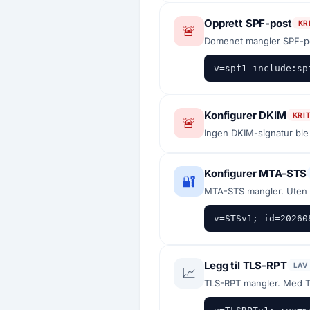
Opprett SPF-post
KR
🚨
Domenet mangler SPF-pos
v=spf1 include:sp
Konfigurer DKIM
KRI
🚨
Ingen DKIM-signatur ble 
Konfigurer MTA-STS
🔐
MTA-STS mangler. Uten 
v=STSv1; id=20260
Legg til TLS-RPT
LAV
📈
TLS-RPT mangler. Med T