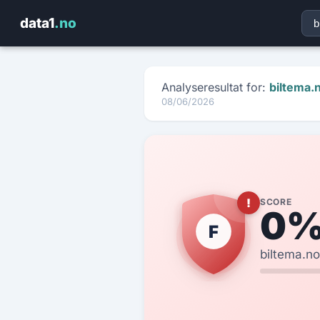
data1
.no
Få rapporten på e-post
Fyll ut kontaktinfo — vi sender HTML-rapporten på sekunder
Analyseresultat for:
biltema.
08/06/2026
domain.no
🛡️
Score: — / Karakter: —
NAVN
*
E-POST
*
ORG.NR
*
FIRMA
*
!
SCORE
0
F
TELEFON
biltema.no
DOMENE SOM ER ANALYSERT
MELDING (VALGFRITT)