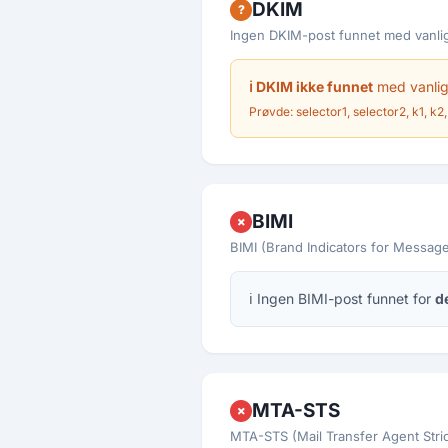
DKIM
?
Ingen DKIM-post funnet med vanlig
ℹ DKIM ikke funnet
med vanlige
Prøvde: selector1, selector2, k1, k2, 
BIMI
✗
BIMI (Brand Indicators for Message 
ℹ Ingen BIMI-post funnet for
d
MTA-STS
✗
MTA-STS (Mail Transfer Agent Strict