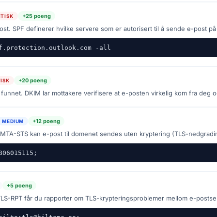
+25 poeng
ITISK
t. SPF definerer hvilke servere som er autorisert til å sende e-post p
f.protection.outlook.com -all
+20 poeng
TISK
funnet. DKIM lar mottakere verifisere at e-posten virkelig kom fra deg o
+12 poeng
MEDIUM
MTA-STS kan e-post til domenet sendes uten kryptering (TLS-nedgradi
806015115;
+5 poeng
LS-RPT får du rapporter om TLS-krypteringsproblemer mellom e-postse