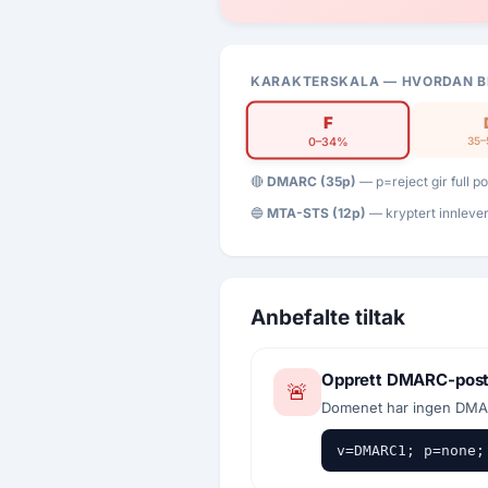
KARAKTERSKALA — HVORDAN B
F
35
0–34%
🔴
DMARC (35p)
— p=reject gir full 
🔵
MTA-STS (12p)
— kryptert innleve
Anbefalte tiltak
Opprett DMARC-pos
🚨
Avbryt
Se
Domenet har ingen DMARC
v=DMARC1; p=none;