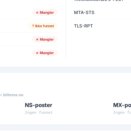
MTA-STS
✗ Mangler
TLS-RPT
? Ikke funnet
✗ Mangler
✗ Mangler
or
biltema.no
NS-poster
MX-po
Ingen funnet
Ingen f