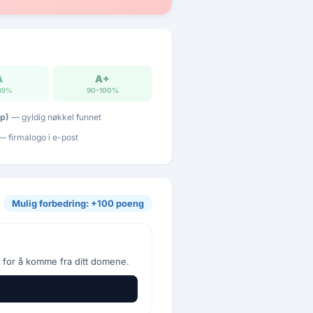
A
A+
89%
90–100%
p)
— gyldig nøkkel funnet
 firmalogo i e-post
Mulig forbedring: +100 poeng
 for å komme fra ditt domene.