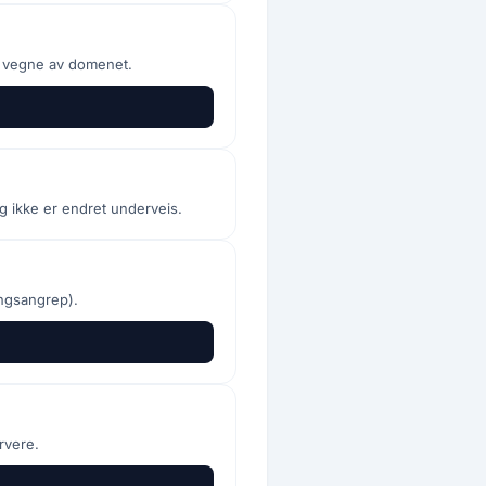
å vegne av domenet.
g ikke er endret underveis.
ngsangrep).
rvere.