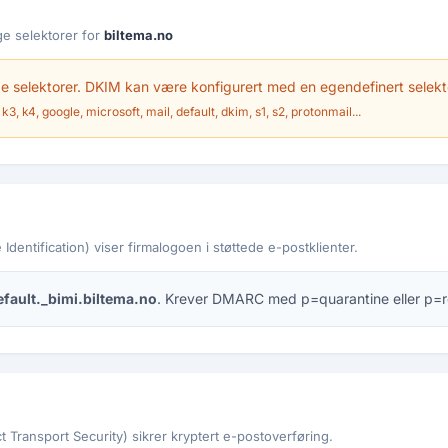
e selektorer for
biltema.no
 selektorer. DKIM kan være konfigurert med en egendefinert selekt
k3, k4, google, microsoft, mail, default, dkim, s1, s2, protonmail...
Identification) viser firmalogoen i støttede e-postklienter.
efault._bimi.biltema.no
. Krever DMARC med p=quarantine eller p=r
 Transport Security) sikrer kryptert e-postoverføring.