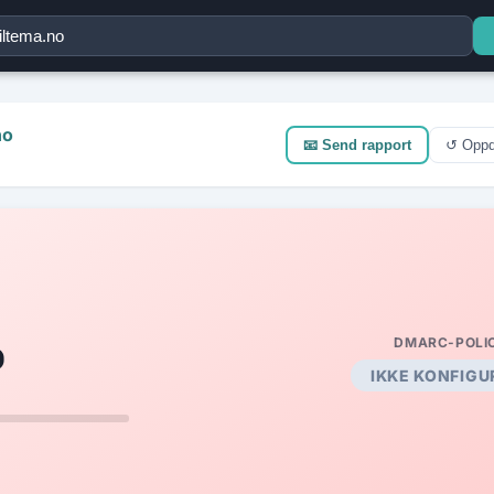
×
no
📧 Send rapport
↺ Oppd
%
DMARC-POLI
IKKE KONFIGU