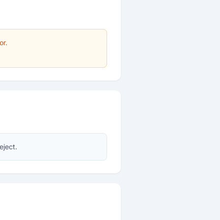
or.
eject.