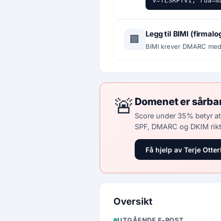
v=TLSRPTv1; rua=m
Legg til BIMI (firmalo
🏢
BIMI krever DMARC med p
🚨
Domenet er sårba
Score under 35% betyr at
SPF, DMARC og DKIM rikt
Få hjelp av Terje Otter
Oversikt
UTGÅENDE E-POST