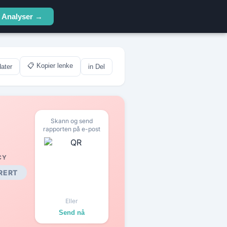
Analyser →
📋 Kopier lenke
ater
in Del
Skann og send
rapporten på e-post
CY
RERT
Eller
Send nå