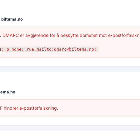
r
biltema.no
.
DMARC er avgjørende for å beskytte domenet mot e-postforfalskn
1; p=none; rua=mailto:dmarc@biltema.no;
ltema.no
 hindrer e-postforfalskning.